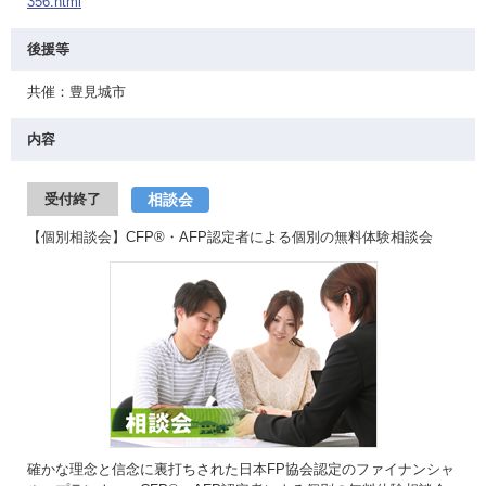
356.html
後援等
共催：豊見城市
内容
相談会
受付終了
【個別相談会】CFP®・AFP認定者による個別の無料体験相談会
確かな理念と信念に裏打ちされた日本FP協会認定のファイナンシャ