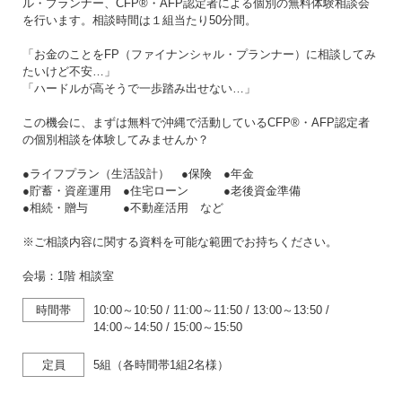
ル・プランナー、CFP®・AFP認定者による個別の無料体験相談会
を行います。相談時間は１組当たり50分間。
「お金のことをFP（ファイナンシャル・プランナー）に相談してみ
たいけど不安…」
「ハードルが高そうで一歩踏み出せない…」
この機会に、まずは無料で沖縄で活動しているCFP®・AFP認定者
の個別相談を体験してみませんか？
●ライフプラン（生活設計） ●保険 ●年金
●貯蓄・資産運用 ●住宅ローン ●老後資金準備
●相続・贈与 ●不動産活用 など
※ご相談内容に関する資料を可能な範囲でお持ちください。
会場：1階 相談室
時間帯
10:00～10:50
/
11:00～11:50
/
13:00～13:50
/
14:00～14:50
/
15:00～15:50
定員
5組（各時間帯1組2名様）