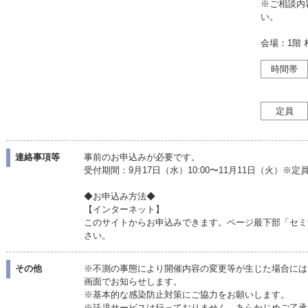
※ご相談内
い。
会場：1階 
時間帯
定員
連絡事項等
事前のお申込みが必要です。
受付期間：9月17日（水）10:00〜11月11日（火）
◆お申込み方法◆
【インターネット】
このサイトからお申込みできます。ページ最下部「セミ
さい。
その他
※不測の事態により開催内容の変更等が生じた場合には
画面でお知らせします。
※基本的な感染防止対策にご協力をお願いします。
※託児サービスは行っておりません。あらかじめご了承