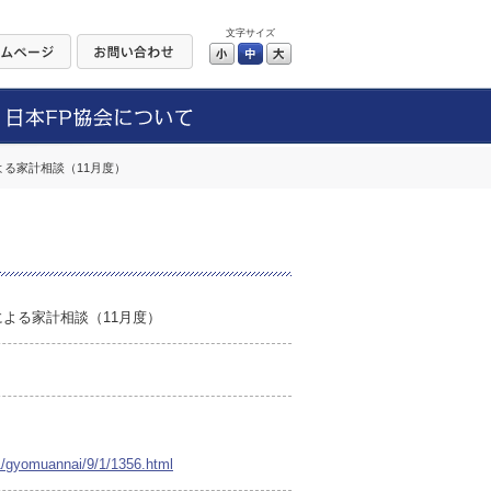
文字サイズ
小
中
大
る家計相談（11月度）
よる家計相談（11月度）
01/gyomuannai/9/1/1356.html