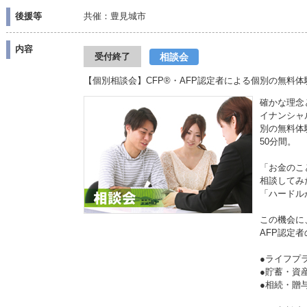
後援等
共催：豊見城市
内容
相談会
受付終了
【個別相談会】CFP®・AFP認定者による個別の無料体
確かな理念
イナンシャ
別の無料体
50分間。
「お金のこ
相談してみ
「ハードル
この機会に
AFP認定
●ライフプ
●貯蓄・資
●相続・