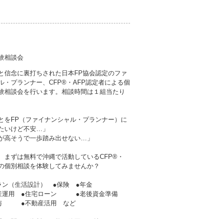
験相談会
と信念に裏打ちされた日本FP協会認定のファ
ル・プランナー、CFP®・AFP認定者による個
験相談会を行います。相談時間は１組当たり
とをFP（ファイナンシャル・プランナー）に
たいけど不安…」
が高そうで一歩踏み出せない…」
、まずは無料で沖縄で活動しているCFP®・
者の個別相談を体験してみませんか？
ラン（生活設計） ●保険 ●年金
産運用 ●住宅ローン ●老後資金準備
贈与 ●不動産活用 など