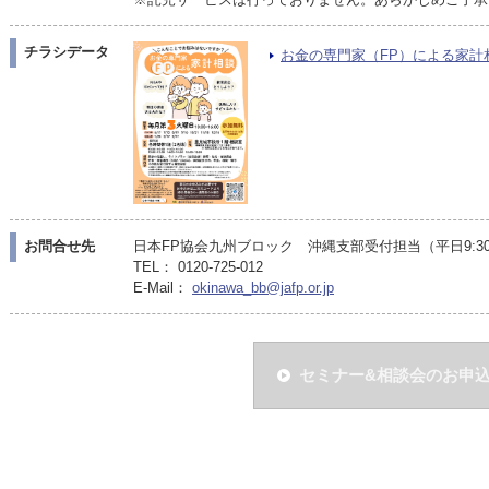
チラシデータ
お金の専門家（FP）による家計相談（
お問合せ先
日本FP協会九州ブロック 沖縄支部受付担当（平日9:30〜
TEL： 0120-725-012
E-Mail：
okinawa_bb@jafp.or.jp
セミナー&相談会のお申