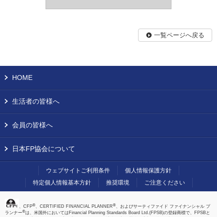
一覧ページへ戻る
HOME
生活者の皆様へ
会員の皆様へ
日本FP協会について
ウェブサイトご利用条件
個人情報保護方針
特定個人情報基本方針
推奨環境
ご注意ください
®
®
、CFP
、CERTIFIED FINANCIAL PLANNER
、およびサーティファイド ファイナンシャル プ
®
ランナー
は、米国外においてはFinancial Planning Standards Board Ltd.(FPSB)の登録商標で、FPSBと