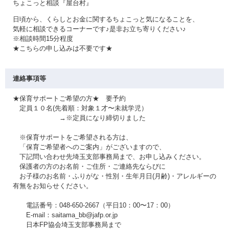
ちょこっと相談『屋台村』
日頃から、くらしとお金に関するちょこっと気になることを、
気軽に相談できるコーナーです♪是非お立ち寄りください♪
※相談時間15分程度
★こちらの申し込みは不要です★
連絡事項等
★保育サポートご希望の方★ 要予約
定員１０名(先着順：対象１才〜未就学児）
→※定員になり締切りました
※保育サポートをご希望される方は、
「保育ご希望者へのご案内」がございますので、
下記問い合わせ先埼玉支部事務局まで、お申し込みください。
保護者の方のお名前・ご住所・ご連絡先ならびに
お子様のお名前・ふりがな・性別・生年月日(月齢)・アレルギーの
有無をお知らせください。
電話番号：048-650-2667（平日10：00〜17：00）
E-mail：saitama_bb@jafp.or.jp
日本FP協会埼玉支部事務局まで