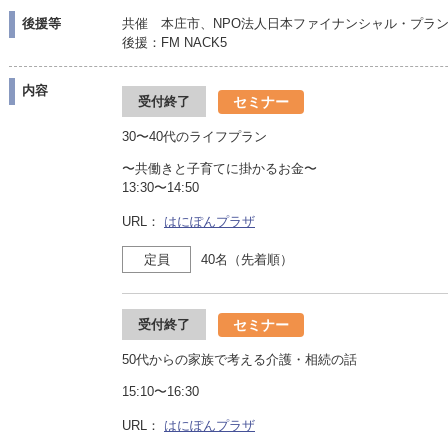
後援等
共催 本庄市、NPO法人日本ファイナンシャル・プラ
後援：FM NACK5
内容
セミナー
受付終了
30〜40代のライフプラン
〜共働きと子育てに掛かるお金〜
13:30〜14:50
URL：
はにぽんプラザ
定員
40名（先着順）
セミナー
受付終了
50代からの家族で考える介護・相続の話
15:10〜16:30
URL：
はにぽんプラザ