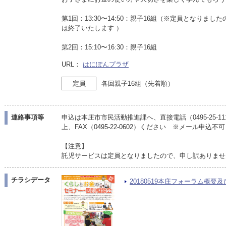
第1回：13:30〜14:50：親子16組（※定員となり
は終了いたします ）
第2回：15:10〜16:30：親子16組
URL：
はにぽんプラザ
定員
各回親子16組（先着順）
連絡事項等
申込は本庄市市民活動推進課へ、直接電話（0495-25-
上、FAX（0495-22-0602）ください ※メール申込不可
【注意】
託児サービスは定員となりましたので、申し訳ありませ
チラシデータ
20180519本庄フォーラム概要及び