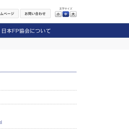
文字サイズ
小
中
大
ml