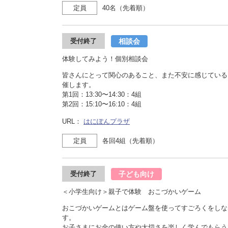
定員
40名（先着順）
相談会
受付終了
体験してみよう！個別相談会
皆さんにとって関心のあること、また不安に感じている
催します。
第1回：13:30〜14:30：4組
第2回：15:10〜16:10：4組
URL：
はにぽんプラザ
定員
各回4組（先着順）
子ども向け
受付終了
＜小学生向け＞親子で体験 おこづかいゲーム
おこづかいゲームとはゲーム盤を使ってすごろくをしな
す。
お子さまにお金の使い方や大切さを楽しく学んでもらう