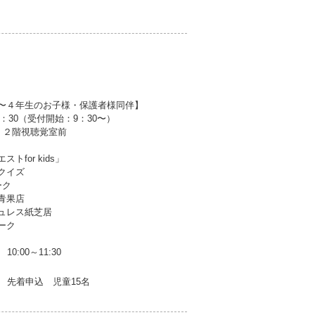
〜４年生のお子様・保護者様同伴】
11：30（受付開始：9：30〜）
： ２階視聴覚室前
トfor kids」
クイズ
ーク
青果店
ュレス紙芝居
ーク
10:00～11:30
先着申込 児童15名