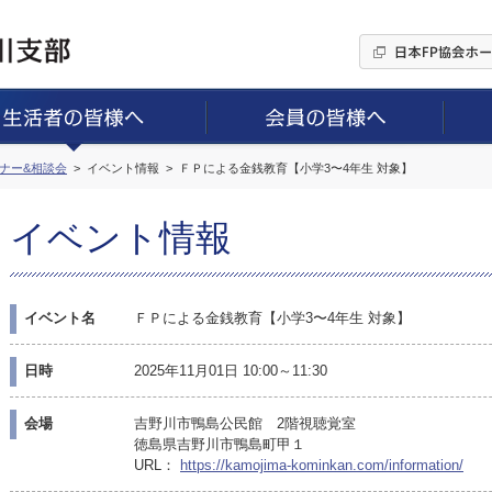
ミナー&相談会
イベント情報
ＦＰによる金銭教育【小学3〜4年生 対象】
イベント情報
イベント名
ＦＰによる金銭教育【小学3〜4年生 対象】
日時
2025年11月01日 10:00～11:30
会場
吉野川市鴨島公民館 2階視聴覚室
徳島県吉野川市鴨島町甲１
URL：
https://kamojima-kominkan.com/information/