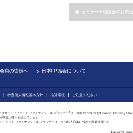
セミナー&相談会のお申
会員の皆様へ
日本FP協会について
特定個人情報基本方針
推奨環境
ご注意ください
®
よびサーティファイド ファイナンシャル プランナー
は、米国外においてはFinancial Planning Sta
会が商標の使用を認めています。
およびアフィリエイテッド ファイナンシャル プランナーは、NPO法人日本FP協会の登録商標です。
Copyright Japan