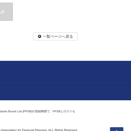
込み
一覧ページへ戻る
ndards Board Ltd.(FPSB)の登録商標で、FPSBとのライセ
上へ
 Association for Financial Planners,
ALL Rights Reserved.