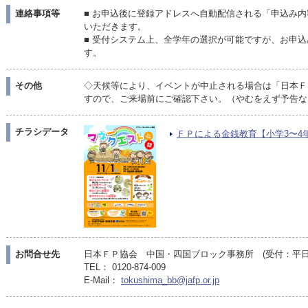
連絡事項等
■ お申込後に登録アドレスへ自動配信される「申込み
いただきます。
■ 受付システム上、全学年の選択が可能ですが、お申込
す。
その他
◇天候等により、イベントが中止される場合は「日本Ｆ
すので、ご来場前にご確認下さい。（やむをえず予告な
チラシデータ
ＦＰによる金銭教育【小学3〜4年生 
お問合せ先
日本ＦＰ協会 中国・四国ブロック事務所 (受付：平日10:
TEL： 0120-874-009
E-Mail：
tokushima_bb@jafp.or.jp