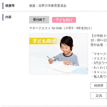
後援等
後援：吉野川市教育委員会
内容
子ども向け
受付終了
マネークエスト for kids（小学3・4年生向け）
【小学校３
10：00〜
受付会場 
「マネークエス
・クエスト
・1円玉ワ
・わくわく
・キャッシ
・無人島ワ
時間帯
定員