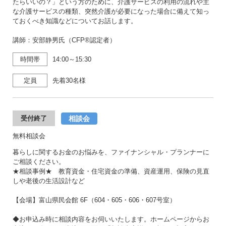
たらいいの？」という方のために、介護サービスの利用の流れや主
な介護サービスの種類、突然介護が必要になった場合に備えて知っ
ておくべき知識などについてお話します。
講師：安部静男氏（CFP®認定者）
時間帯
14:00～15:30
定員
先着30名様
相談会
受付終了
無料相談会
暮らしに関するお金のお悩みを、ファイナンシャル・プランナーに
ご相談ください。
★相談事例★ 教育資金・住宅資金の準備、資産運用、保険の見直
しや老後の生活設計など
【会場】富山県民会館 6F（604・605・606・607号室）
◆お申込み時に相談内容をお伺いいたします。ホームページからお