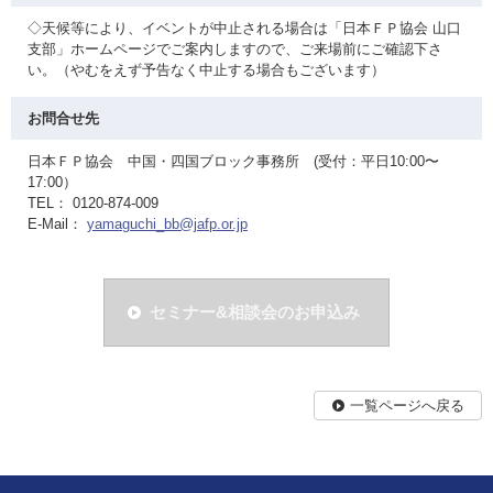
◇天候等により、イベントが中止される場合は「日本ＦＰ協会 山口
支部」ホームページでご案内しますので、ご来場前にご確認下さ
い。（やむをえず予告なく中止する場合もございます）
お問合せ先
日本ＦＰ協会 中国・四国ブロック事務所 (受付：平日10:00〜
17:00）
TEL： 0120-874-009
E-Mail：
yamaguchi_bb@jafp.or.jp
セミナー&相談会のお申込み
一覧ページへ戻る