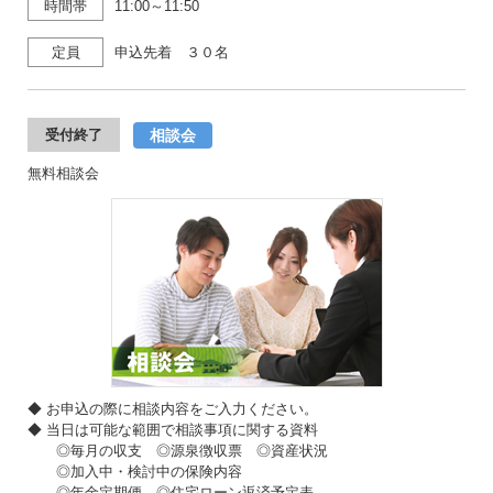
時間帯
11:00～11:50
定員
申込先着 ３０名
相談会
受付終了
無料相談会
◆ お申込の際に相談内容をご入力ください。
◆ 当日は可能な範囲で相談事項に関する資料
◎毎月の収支 ◎源泉徴収票 ◎資産状況
◎加入中・検討中の保険内容
◎年金定期便 ◎住宅ローン返済予定表