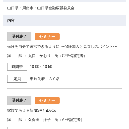
山口県・周南市・山口県金融広報委員会
内容
セミナー
受付終了
保険を自分で選択できるように 〜保険加入と見直しのポイント〜
講 師 ： 丸口 かおり 氏（CFP®認定者）
時間帯
10:00～10:50
定員
申込先着 ３０名
セミナー
受付終了
家族で考える新NISAとiDeCo
講 師 ： 久保田 洋子 氏（AFP認定者）