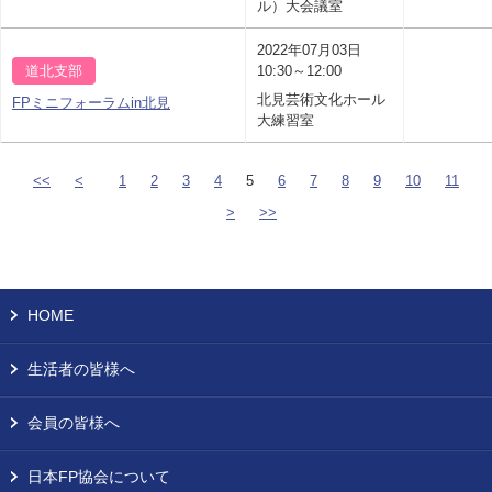
ル）大会議室
2022年07月03日
道北支部
10:30～12:00
北見芸術文化ホール
FPミニフォーラムin北見
大練習室
<<
<
1
2
3
4
5
6
7
8
9
10
11
>
>>
HOME
生活者の皆様へ
会員の皆様へ
日本FP協会について