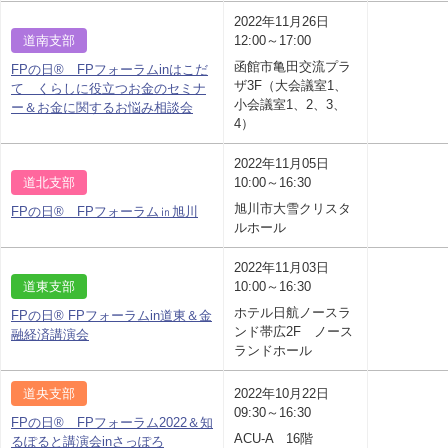
2022年11月26日
道南支部
12:00～17:00
函館市亀田交流プラ
FPの日® FPフォーラムinはこだ
ザ3F（大会議室1、
て くらしに役立つお金のセミナ
小会議室1、2、3、
ー＆お金に関するお悩み相談会
4）
2022年11月05日
道北支部
10:00～16:30
旭川市大雪クリスタ
FPの日® FPフォーラム㏌旭川
ルホール
2022年11月03日
道東支部
10:00～16:30
ホテル日航ノースラ
FPの日® FPフォーラムin道東＆金
ンド帯広2F ノース
融経済講演会
ランドホール
道央支部
2022年10月22日
09:30～16:30
FPの日® FPフォーラム2022＆知
ACU-A 16階
るぽると講演会inさっぽろ