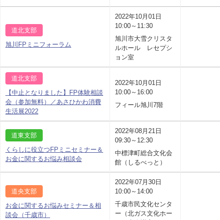
2022年10月01日
10:00～11:30
道北支部
旭川市大雪クリスタ
旭川FPミニフォーラム
ルホール レセプシ
ョン室
道北支部
2022年10月01日
10:00～16:00
【中止となりました】FP体験相談
会（参加無料）／あさひかわ消費
フィール旭川7階
生活展2022
2022年08月21日
道東支部
09:30～12:30
くらしに役立つFPミニセミナー＆
中標津町総合文化会
お金に関するお悩み相談会
館（しるべっと）
2022年07月30日
道央支部
10:00～14:00
千歳市民文化センタ
お金に関するお悩みセミナー＆相
ー（北ガス文化ホー
談会（千歳市）