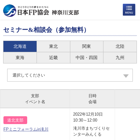
セミナー&相談会（参加無料）
北海道
東北
関東
北陸
東海
近畿
中国・四国
九州
選択してください
支部
日時
イベント名
会場
2022年12月10日
道北支部
10:30～12:00
滝川市まちづくりセ
FPミニフォーラムin滝川
ンターみんくる