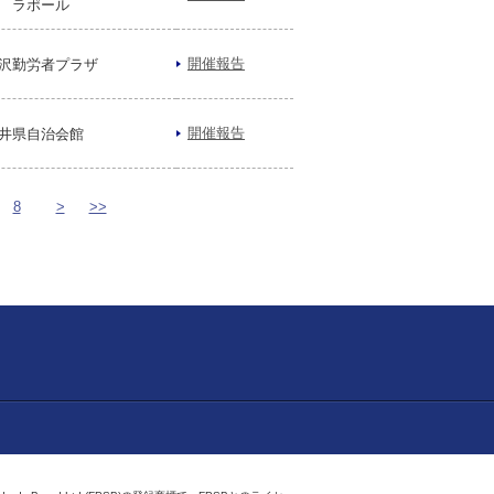
 ラポール
開催報告
沢勤労者プラザ
開催報告
井県自治会館
8
>
>>