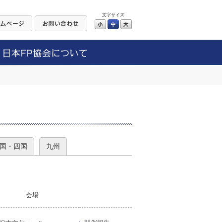
文字サイズ
小
中
大
）
国・四国
九州
会場