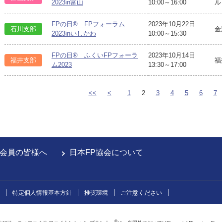
2023in富山
10:00～16:00
ル
FPの日® FPフォーラム
2023年10月22日
石川支部
金
2023inいしかわ
10:00～15:30
FPの日® ふくいFPフォーラ
2023年10月14日
福井支部
福
ム2023
13:30～17:00
<<
<
1
2
3
4
5
6
7
会員の皆様へ
日本FP協会について
特定個人情報基本方針
推奨環境
ご注意ください
®