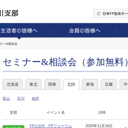
ミナー&相談会
セミナー&相談会（参加無料
北海道
東北
関東
北陸
東海
近畿
中
富山
石川
福井
支部
イベント名
日時
FPの日® FPフォーラム
2024年11月16日