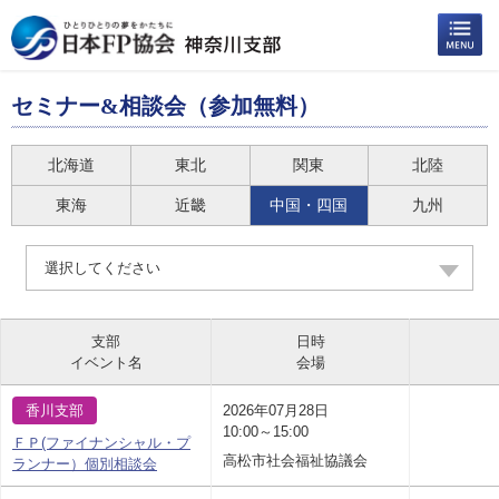
セミナー&相談会（参加無料）
北海道
東北
関東
北陸
東海
近畿
中国・四国
九州
選択してください
支部
日時
イベント名
会場
香川支部
2026年07月28日
10:00～15:00
ＦＰ(ファイナンシャル・プ
高松市社会福祉協議会
ランナー）個別相談会