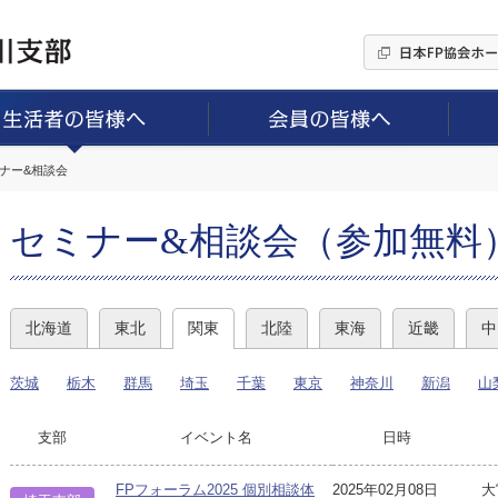
ミナー&相談会
セミナー&相談会（参加無料
北海道
東北
関東
北陸
東海
近畿
中
茨城
栃木
群馬
埼玉
千葉
東京
神奈川
新潟
山
支部
イベント名
日時
FPフォーラム2025 個別相談体
2025年02月08日
大