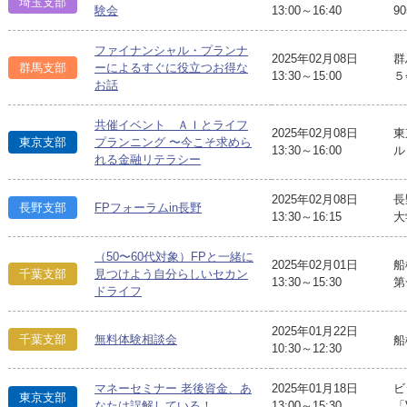
埼玉支部
験会
13:00～16:40
9
ファイナンシャル・プランナ
2025年02月08日
群
群馬支部
ーによるすぐに役立つお得な
13:30～15:00
５
お話
共催イベント ＡＩとライフ
2025年02月08日
東
東京支部
プランニング 〜今こそ求めら
13:30～16:00
ル
れる金融リテラシー
2025年02月08日
長
長野支部
FPフォーラムin長野
13:30～16:15
大
（50〜60代対象）FPと一緒に
2025年02月01日
船
千葉支部
見つけよう自分らしいセカン
13:30～15:30
第
ドライフ
2025年01月22日
千葉支部
無料体験相談会
船
10:30～12:30
マネーセミナー 老後資金、あ
2025年01月18日
ビ
東京支部
なたは誤解している！
13:00～15:30
「V