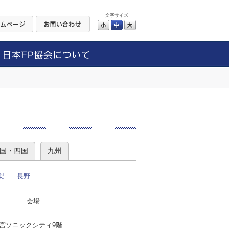
文字サイズ
小
中
大
）
国・四国
九州
梨
長野
会場
宮ソニックシティ9階