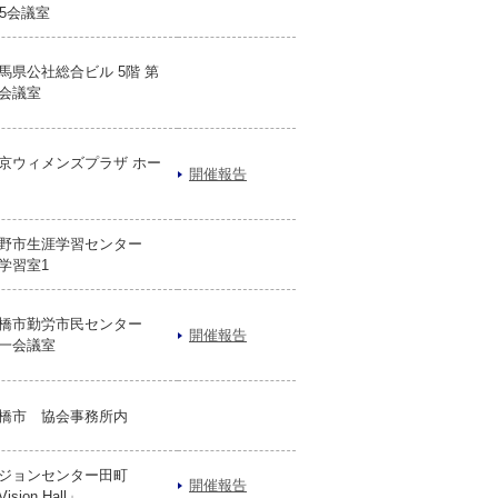
05会議室
馬県公社総合ビル 5階 第
会議室
京ウィメンズプラザ ホー
開催報告
野市生涯学習センター
学習室1
橋市勤労市民センター
開催報告
一会議室
橋市 協会事務所内
ジョンセンター田町
開催報告
ision Hall」