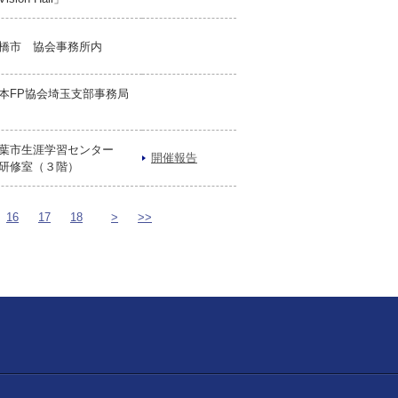
橋市 協会事務所内
本FP協会埼玉支部事務局
葉市生涯学習センター
開催報告
研修室（３階）
16
17
18
>
>>