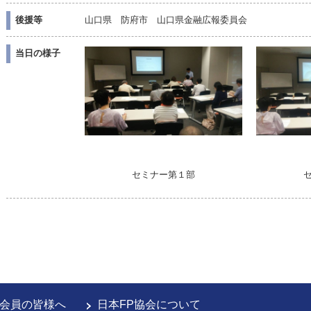
後援等
山口県 防府市 山口県金融広報委員会
当日の様子
セミナー第１部
会員の皆様へ
日本FP協会について