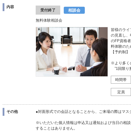
内容
相談会
受付終了
無料体験相談会
皆様のライ
の見直し、
のFP資格
料体験のた
【予約制】
※より多く
”1回限り
時間帯
定員
その他
●対面形式での会話となることから、ご来場の際はマス
※いただいた個人情報は申込又は通知および当日の相談
することはありません。