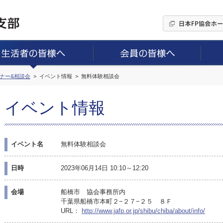
ミナー&相談会
イベント情報
無料体験相談会
イベント情報
イベント名
無料体験相談会
日時
2023年06月14日 10:10～12:20
会場
船橋市 協会事務所内
千葉県船橋市本町２−２７−２５ ８Ｆ
URL：
http://www.jafp.or.jp/shibu/chiba/about/info/