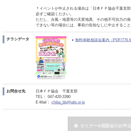
＊イベントが中止される場合は「日本ＦＰ協会千葉支部
必ずご確認ください。
ただし、台風・地震等の天変地異、その他不可抗力の発
できない等の場合には、事前の告知なしに中止すること
チラシデータ
無料体験相談会案内（PDF/776.6
お問合せ先
日本ＦＰ協会 千葉支部
TEL： 047-420-3390
E-Mail：
chiba_bb@jafp.or.jp
セミナー&相談会のお申