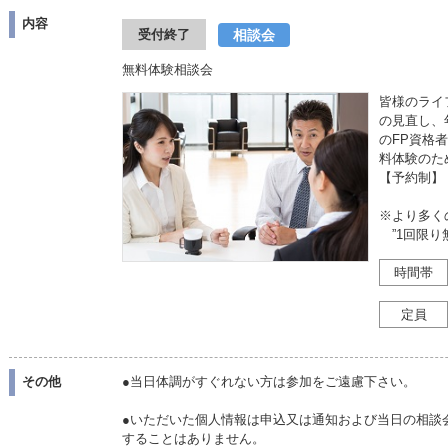
内容
相談会
受付終了
無料体験相談会
皆様のライ
の見直し、
のFP資格
料体験のた
【予約制】
※より多く
”1回限り
時間帯
定員
その他
●当日体調がすぐれない方は参加をご遠慮下さい。
●いただいた個人情報は申込又は通知および当日の相談
することはありません。