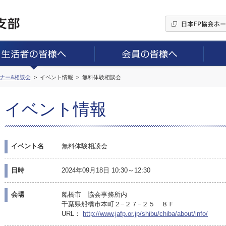
ミナー&相談会
イベント情報
無料体験相談会
イベント情報
イベント名
無料体験相談会
日時
2024年09月18日 10:30～12:30
会場
船橋市 協会事務所内
千葉県船橋市本町２−２７−２５ ８Ｆ
URL：
http://www.jafp.or.jp/shibu/chiba/about/info/