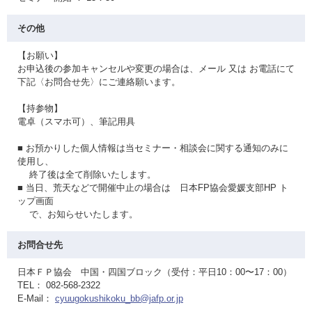
その他
【お願い】
お申込後の参加キャンセルや変更の場合は、メール 又は お電話にて
下記〈お問合せ先〉にご連絡願います。
【持参物】
電卓（スマホ可）、筆記用具
■ お預かりした個人情報は当セミナー・相談会に関する通知のみに
使用し、
終了後は全て削除いたします。
■ 当日、荒天などで開催中止の場合は 日本FP協会愛媛支部HP ト
ップ画面
で、お知らせいたします。
お問合せ先
日本ＦＰ協会 中国・四国ブロック（受付：平日10：00〜17：00）
TEL： 082-568-2322
E-Mail：
cyuugokushikoku_bb@jafp.or.jp