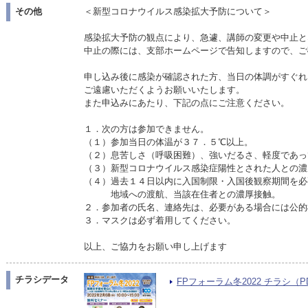
その他
＜新型コロナウイルス感染拡大予防について＞
感染拡大予防の観点により、急遽、講師の変更や中止と
中止の際には、支部ホームページで告知しますので、ご
申し込み後に感染が確認された方、当日の体調がすぐれ
ご遠慮いただくようお願いいたします。
また申込みにあたり、下記の点にご注意ください。
１．次の方は参加できません。
（１）参加当日の体温が３７．５℃以上。
（２）息苦しさ（呼吸困難）、強いだるさ、軽度であっ
（３）新型コロナウイルス感染症陽性とされた人との濃
（４）過去１４日以内に入国制限・入国後観察期間を必
地域への渡航、当該在住者との濃厚接触。
２．参加者の氏名、連絡先は、必要がある場合には公的
３．マスクは必ず着用してください。
以上、ご協力をお願い申し上げます
チラシデータ
FPフォーラム冬2022 チラシ（PDF