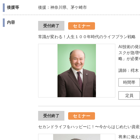
後援等
後援：神奈川県、茅ケ崎市
内容
セミナー
受付終了
常識が変わる！人生１００年時代のライフプラン戦略
AI技術の
スクが急増
略」が必要
講師：樗木
時間帯
定員
セミナー
受付終了
セカンドライフをハッピーに！〜今からはじめたい資産
将来に備え