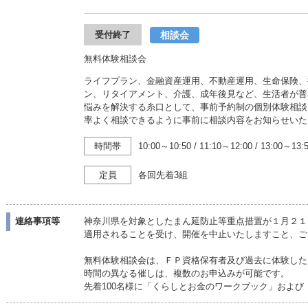
相談会
受付終了
無料体験相談会
ライフプラン、金融資産運用、不動産運用、生命保険、
ン、リタイアメント、介護、成年後見など、生活者が普
悩みを解決する糸口として、事前予約制の個別体験相談
率よく相談できるように事前に相談内容をお知らせいた
時間帯
10:00～10:50
/
11:10～12:00
/
13:00～13:
定員
各回先着3組
連絡事項等
神奈川県を対象としたまん延防止等重点措置が１月２１
適用されることを受け、開催を中止いたしますこと、ご
無料体験相談会は、ＦＰ資格保有者及び過去に体験した
時間の異なる催しは、複数のお申込みが可能です。
先着100名様に「くらしとお金のワークブック」およ