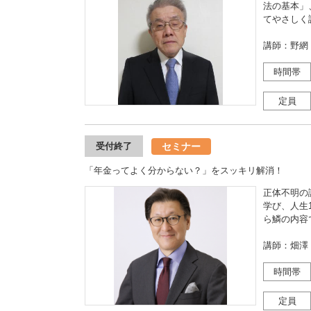
法の基本」
てやさしく
講師：野網
時間帯
定員
セミナー
受付終了
「年金ってよく分からない？」をスッキリ解消！
正体不明の
学び、人生
ら鱗の内容
講師：畑澤
時間帯
定員