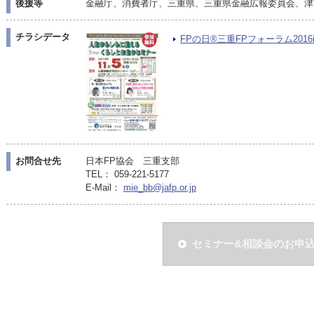
後援等
金融庁、消費者庁、三重県、三重県金融広報委員会、津
チラシデータ
FPの日®三重FPフォーラム2016in
お問合せ先
日本FP協会 三重支部
TEL： 059-221-5177
E-Mail：
mie_bb@jafp.or.jp
セミナー&相談会のお申