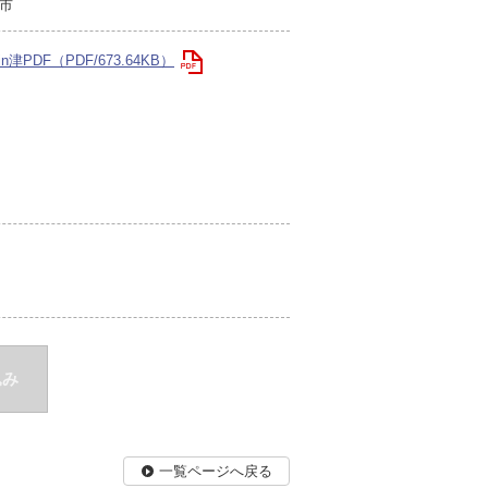
市
津PDF（PDF/673.64KB）
込み
一覧ページへ戻る