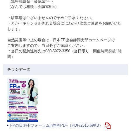
（無料相談会：会議室5-C）
（なんでも相談：会議室6-E）
・駐車場はございませんので予めご了承ください。
・万が一キャンセルされる場合にはわかり次第ご連絡をお願いいた
します。
自然災害等中止の場合は、日本FP協会静岡支部ホームページで
ご案内しますので、当日必ずご確認ください。
＊当日の緊急連絡先は080-5972-3356（当日限り 開催時間前後1時
間）
チラシデータ
FPの日®FPフォーラムin静岡PDF（PDF/2515.69KB）