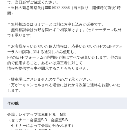
で、当日必ずご確認ください。
＊当日の緊急連絡先は080-5972-3356（当日限り 開催時間前後1時
間）
＊無料相談会はセミナーとは別にお申し込みが必要です。
無料相談会は分野を問わずご相談頂けます。(セミナーテーマ以外
でも承ります）
＊お客様からいただいた個人情報は、応募いただいたFPの日FPフォ
ーラムin静岡に関する通知にのみ使用し、
FPの日FPフォーラムin静岡終了後はすべて破棄いたします。他の目
的で使用すること、あるいは第三者に対して
情報を提供する事や開示することもありません。
・駐車場はございませんので予めご了承ください。
・万が一キャンセルされる場合にはわかり次第ご連絡をお願いいた
します。
その他
会場：レイアップ御幸町ビル 5階
（セミナー：会議室5-D 会議室5-B
セミナーによって会場が分かれます）