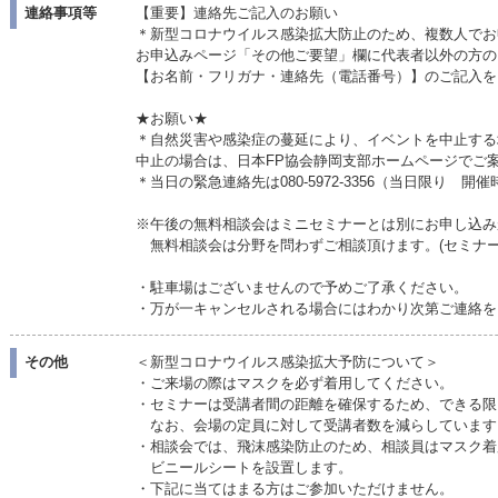
連絡事項等
【重要】連絡先ご記入のお願い
＊新型コロナウイルス感染拡大防止のため、複数人でお
お申込みページ「その他ご要望」欄に代表者以外の方の
【お名前・フリガナ・連絡先（電話番号）】のご記入を
★お願い★
＊自然災害や感染症の蔓延により、イベントを中止する
中止の場合は、日本FP協会静岡支部ホームページでご
＊当日の緊急連絡先は080-5972-3356（当日限り 開
※午後の無料相談会はミニセミナーとは別にお申し込み
無料相談会は分野を問わずご相談頂けます。(セミナ
・駐車場はございませんので予めご了承ください。
・万が一キャンセルされる場合にはわかり次第ご連絡を
その他
＜新型コロナウイルス感染拡大予防について＞
・ご来場の際はマスクを必ず着用してください。
・セミナーは受講者間の距離を確保するため、できる限
なお、会場の定員に対して受講者数を減らしています
・相談会では、飛沫感染防止のため、相談員はマスク着
ビニールシートを設置します。
・下記に当てはまる方はご参加いただけません。