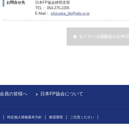
お問合せ先
日本FP協会静岡支部
TEL： 054-275-2205
E-Mail：
shizuoka_bb@jafp.or.jp
セミナー&相談会のお申
会員の皆様へ
日本FP協会について
特定個人情報基本方針
推奨環境
ご注意ください