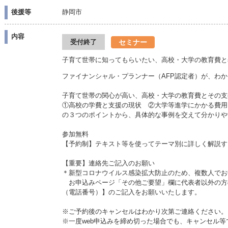
後援等
静岡市
内容
セミナー
受付終了
子育て世帯に知ってもらいたい、高校・大学の教育費と
ファイナンシャル・プランナー（AFP認定者）が、わ
子育て世帯の関心が高い、高校・大学の教育費とその支
①高校の学費と支援の現状 ②大学等進学にかかる費
の３つのポイントから、具体的な事例を交えて分かりや
参加無料
【予約制】テキスト等を使ってテーマ別に詳しく解説す
【重要】連絡先ご記入のお願い
＊新型コロナウイルス感染拡大防止のため、複数人でお
お申込みページ「その他ご要望」欄に代表者以外の方
（電話番号）】のご記入をお願いいたします。
※ご予約後のキャンセルはわかり次第ご連絡ください。
※一度web申込みを締め切った場合でも、キャンセル