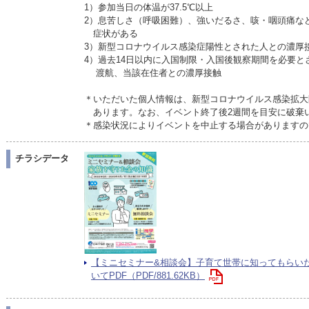
1）参加当日の体温が37.5℃以上
2）息苦しさ（呼吸困難）、強いだるさ、咳・咽頭痛な
症状がある
3）新型コロナウイルス感染症陽性とされた人との濃厚
4）過去14日以内に入国制限・入国後観察期間を必要と
渡航、当該在住者との濃厚接触
＊いただいた個人情報は、新型コロナウイルス感染拡大
あります。なお、イベント終了後2週間を目安に破棄
＊感染状況によりイベントを中止する場合がありますの
チラシデータ
【ミニセミナー&相談会】子育て世帯に知ってもらい
いてPDF（PDF/881.62KB）