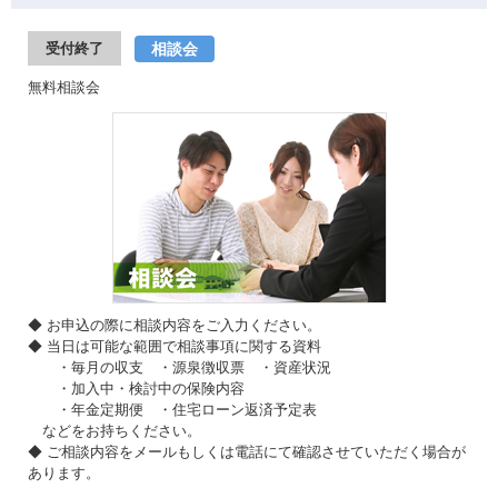
相談会
受付終了
無料相談会
◆ お申込の際に相談内容をご入力ください。
◆ 当日は可能な範囲で相談事項に関する資料
・毎月の収支 ・源泉徴収票 ・資産状況
・加入中・検討中の保険内容
・年金定期便 ・住宅ローン返済予定表
などをお持ちください。
◆ ご相談内容をメールもしくは電話にて確認させていただく場合が
あります。