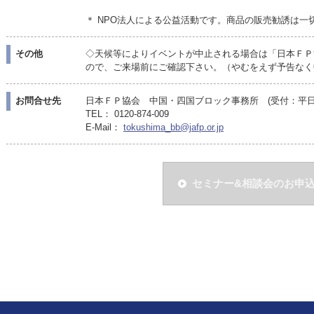
＊ NPO法人による公益活動です。商品の販売勧誘は一
その他
◇天候等によりイベントが中止される場合は「日本ＦＰ
ので、ご来場前にご確認下さい。（やむをえず予告なく
お問合せ先
日本ＦＰ協会 中国・四国ブロック事務所 (受付：平日10:
TEL： 0120-874-009
E-Mail：
tokushima_bb@jafp.or.jp
セミナー&相談会のお申