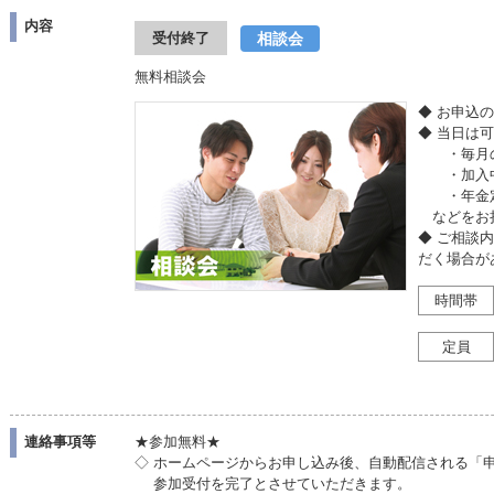
内容
相談会
受付終了
無料相談会
◆ お申込
◆ 当日は
・毎月の
・加入中
・年金定
などをお
◆ ご相談
だく場合が
時間帯
定員
連絡事項等
★参加無料★
◇ ホームページからお申し込み後、自動配信される「
参加受付を完了とさせていただきます。