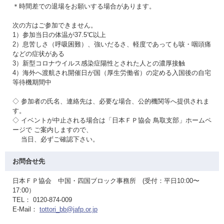
＊時間差での退場をお願いする場合があります。
次の方はご参加できません。
1）参加当日の体温が37.5℃以上
2）息苦しさ（呼吸困難）、強いだるさ、軽度であっても咳・咽頭痛
などの症状がある
3）新型コロナウイルス感染症陽性とされた人との濃厚接触
4）海外へ渡航され開催日が国（厚生労働省）の定める入国後の自宅
等待機期間中
◇ 参加者の氏名、連絡先は、必要な場合、公的機関等へ提供されま
す。
◇ イベントが中止される場合は「日本ＦＰ協会 鳥取支部」ホームペ
ージで ご案内しますので、
当日、必ずご確認下さい。
お問合せ先
日本ＦＰ協会 中国・四国ブロック事務所 (受付：平日10:00〜
17:00）
TEL： 0120-874-009
E-Mail：
tottori_bb@jafp.or.jp