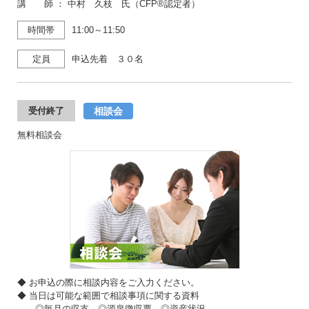
講 師 ： 中村 久枝 氏（CFP®認定者）
時間帯
11:00～11:50
定員
申込先着 ３０名
相談会
受付終了
無料相談会
◆ お申込の際に相談内容をご入力ください。
◆ 当日は可能な範囲で相談事項に関する資料
◎毎月の収支 ◎源泉徴収票 ◎資産状況