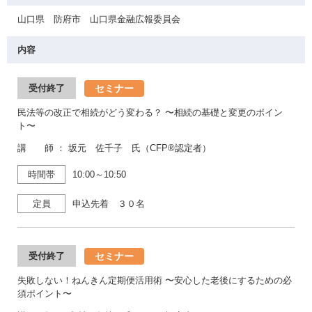
山口県 防府市 山口県金融広報委員会
内容
セミナー
受付終了
民法等の改正で相続がどう変わる？ 〜相続の基礎と変更のポイン
ト〜
講 師 ： 坂元 佐千子 氏（CFP®認定者）
時間帯
10:00～10:50
定員
申込先着 ３０名
セミナー
受付終了
失敗しない！ねんきん定期便活用術 〜安心した老後にするための必
須ポイント〜