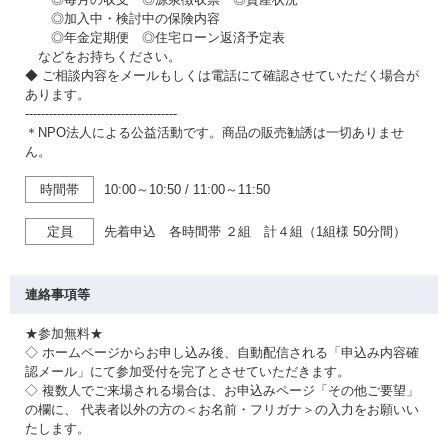
◎加入中・検討中の保険内容
◎年金定期便 ◎住宅ローン返済予定表
などをお持ちください。
◆ ご相談内容をメールもしくは電話にて確認させていただく場合が
あります。
--------------------------------------
＊NPO法人による公益活動です。商品の販売勧誘は一切ありませ
ん。
時間帯
10:00～10:50
/
11:00～11:50
定員
先着申込 各時間帯 ２組 計４組（1組様 50分間）
連絡事項等
★参加無料★
◇ ホームページからお申し込み後、自動配信される「申込み内容確
認メール」にて参加受付を完了とさせていただきます。
◇ 複数人でご来場される場合は、お申込みページ「その他ご要望」
の欄に、 代表者以外の方の＜お名前・フリガナ＞の入力をお願いい
たします。