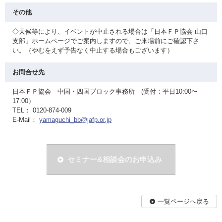
その他
◇天候等により、イベントが中止される場合は「日本ＦＰ協会 山口
支部」ホームページでご案内しますので、ご来場前にご確認下さ
い。（やむをえず予告なく中止する場合もございます）
お問合せ先
日本ＦＰ協会 中国・四国ブロック事務所 (受付：平日10:00〜
17:00）
TEL： 0120-874-009
E-Mail：
yamaguchi_bb@jafp.or.jp
セミナー&相談会のお申込み
一覧ページへ戻る