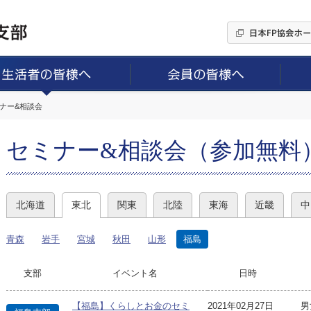
ミナー&相談会
セミナー&相談会（参加無料
北海道
東北
関東
北陸
東海
近畿
中
青森
岩手
宮城
秋田
山形
福島
支部
イベント名
日時
【福島】くらしとお金のセミ
2021年02月27日
男