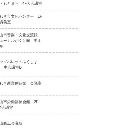
・もとまち 4F大会議室
わき市文化センター 1F
講義室
山市音楽・文化交流館
ューカルがくと館 中ホ
ル
ッグパレットふくしま
F 中会議室B
わき産業創造館 会議室
山市労働福祉会館 2F
4会議室
山商工会議所