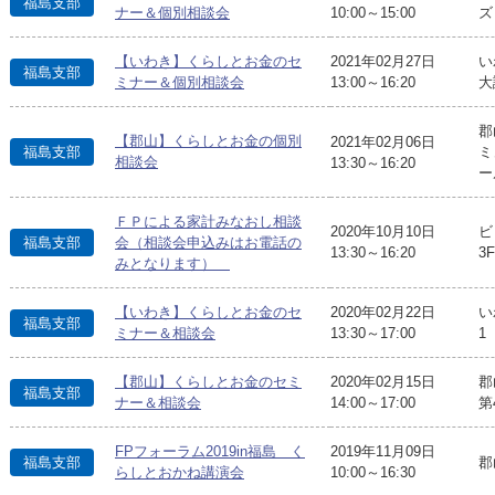
福島支部
ナー＆個別相談会
10:00～15:00
ズ
【いわき】くらしとお金のセ
2021年02月27日
い
福島支部
ミナー＆個別相談会
13:00～16:20
大
郡
【郡山】くらしとお金の個別
2021年02月06日
福島支部
ミ
相談会
13:30～16:20
ー
ＦＰによる家計みなおし相談
2020年10月10日
ビ
福島支部
会（相談会申込みはお電話の
13:30～16:20
3
みとなります）
【いわき】くらしとお金のセ
2020年02月22日
い
福島支部
ミナー＆相談会
13:30～17:00
1
【郡山】くらしとお金のセミ
2020年02月15日
郡
福島支部
ナー＆相談会
14:00～17:00
第
FPフォーラム2019in福島 く
2019年11月09日
福島支部
郡
らしとおかね講演会
10:00～16:30