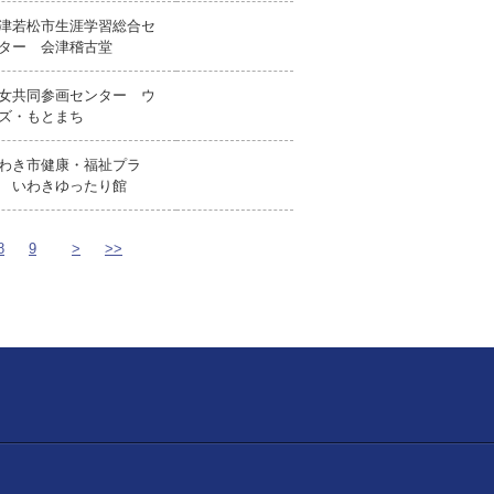
津若松市生涯学習総合セ
ター 会津稽古堂
女共同参画センター ウ
ズ・もとまち
わき市健康・福祉プラ
 いわきゆったり館
8
9
>
>>