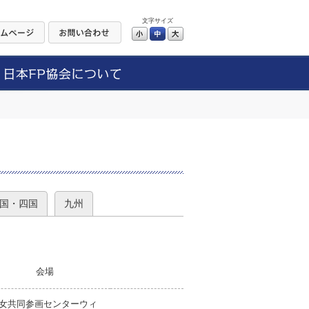
文字サイズ
小
中
大
）
国・四国
九州
会場
女共同参画センターウィ