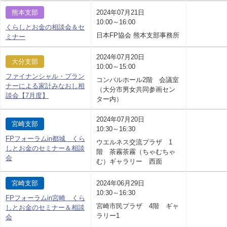
熊本支部
2024年07月21日
10:00～16:00
くらしとお金の相談会＆セ
日本FP協会 熊本支部事務所
ミナー
2024年07月20日
大分支部
10:00～15:00
ファイナンシャル・プラン
コンパルホール2階 会議室
ナーによる家計みなおし相
（大分市男女共同参画セン
談会【7月度】
ター内）
2024年07月20日
宮崎支部
10:30～16:30
FPフォーラムin都城 くら
ウエルネス交流プラザ 1
しとお金のセミナー＆相談
階 茶霧茶霧（ちゃむちゃ
会
む）ギャラリー 西面
宮崎支部
2024年06月29日
10:30～16:30
FPフォーラムin宮崎 くら
宮崎市民プラザ 4階 ギャ
しとお金のセミナー＆相談
ラリー1
会