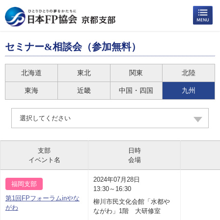
セミナー&相談会（参加無料）
北海道
東北
関東
北陸
東海
近畿
中国・四国
九州
選択してください
支部
日時
イベント名
会場
2024年07月28日
福岡支部
13:30～16:30
第1回FPフォーラムinやな
柳川市民文化会館「水都や
がわ
ながわ」1階 大研修室