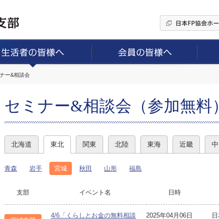
ミナー&相談会
セミナー&相談会（参加無料
北海道
東北
関東
北陸
東海
近畿
中
青森
岩手
宮城
秋田
山形
福島
支部
イベント名
日時
4/6「くらしとお金の無料相談
2025年04月06日
日