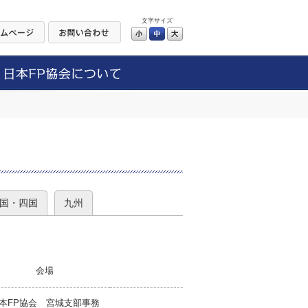
文字サイズ
小
中
大
）
国・四国
九州
会場
本FP協会 宮城支部事務