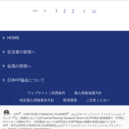
<<
<
1
2
3
>
>>
HOME
生活者の皆様へ
会員の皆様へ
日本FP協会について
ウェブサイトご利用条件
個人情報保護方針
特定個人情報基本方針
推奨環境
ご注意ください
®
®
、CFP
、CERTIFIED FINANCIAL PLANNER
、およびサーティファイド ファイナンシャル プ
®
ランナー
は、米国外においてはFinancial Planning Standards Board Ltd.(FPSB)の登録商標で、FPSBと
のライセンス契約の下に、日本国内においてはNPO法人日本FP協会が商標の使用を認めています。
AFP、AFFILIATED FINANCIAL PLANNERおよびアフィリエイテッド ファイナンシャル プランナー