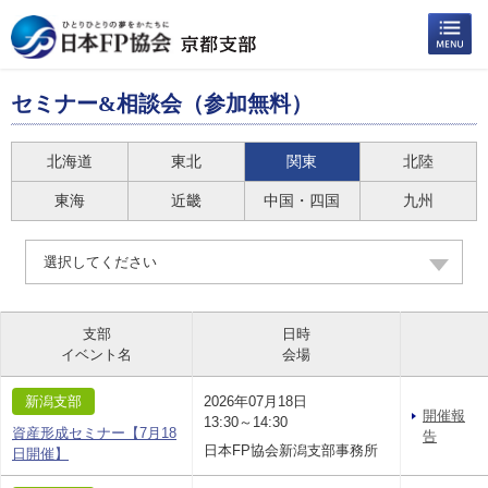
セミナー&相談会（参加無料）
北海道
東北
関東
北陸
東海
近畿
中国・四国
九州
選択してください
支部
日時
イベント名
会場
新潟支部
2026年07月18日
開催報
13:30～14:30
資産形成セミナー【7月18
告
日本FP協会新潟支部事務所
日開催】