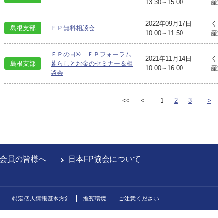
13:30～15:00
産
2022年09月17日
く
島根支部
ＦＰ無料相談会
10:00～11:50
産
ＦＰの日® ＦＰフォーラム
2021年11月14日
く
島根支部
暮らしとお金のセミナー＆相
10:00～16:00
産
談会
<<
<
1
2
3
>
会員の皆様へ
日本FP協会について
特定個人情報基本方針
推奨環境
ご注意ください