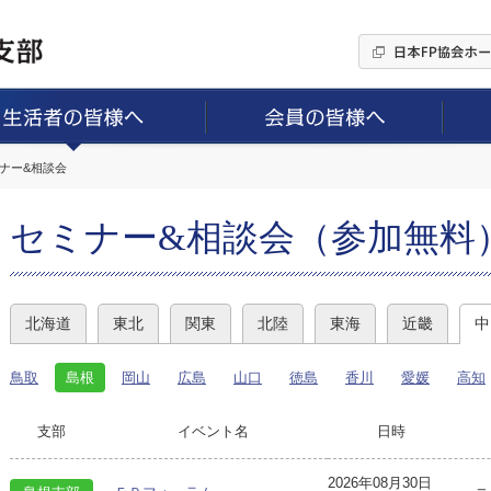
ミナー&相談会
セミナー&相談会（参加無料
北海道
東北
関東
北陸
東海
近畿
中
鳥取
島根
岡山
広島
山口
徳島
香川
愛媛
高知
支部
イベント名
日時
2026年08月30日