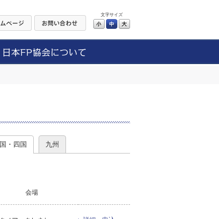
文字サイズ
小
中
大
）
国・四国
九州
会場