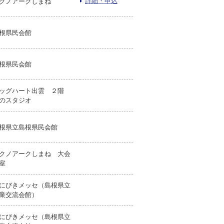
詳細・申込
クノアークしまね
根県民会館
根県民会館
ッグハート出雲 ２階
のスタジオ
根県立島根県民会館
クノアークしまね 大会
室
にびきメッセ（島根県立
業交流会館）
にびきメッセ（島根県立