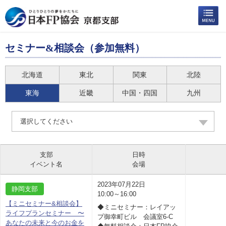
セミナー&相談会（参加無料）
北海道
東北
関東
北陸
東海
近畿
中国・四国
九州
選択してください
支部
日時
イベント名
会場
2023年07月22日
静岡支部
10:00～16:00
【ミニセミナー&相談会】
◆ミニセミナー：レイアッ
ライフプランセミナー 〜
プ御幸町ビル 会議室6-C
あなたの未来と今のお金を