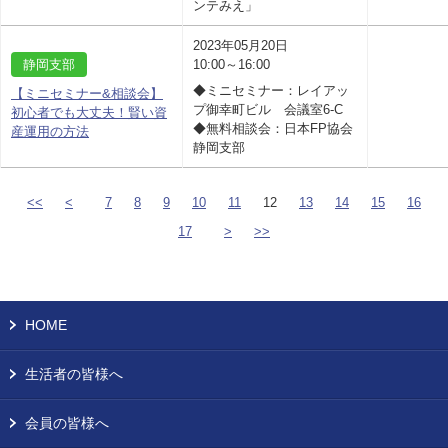
ンテみえ」
2023年05月20日
静岡支部
10:00～16:00
◆ミニセミナー：レイアッ
【ミニセミナー&相談会】
プ御幸町ビル 会議室6-C
初心者でも大丈夫！賢い資
◆無料相談会：日本FP協会
産運用の方法
静岡支部
<<
<
7
8
9
10
11
12
13
14
15
16
17
>
>>
HOME
生活者の皆様へ
会員の皆様へ