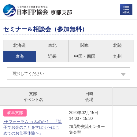
セミナー&相談会（参加無料）
北海道
東北
関東
北陸
東海
近畿
中国・四国
九州
選択してください
支部
日時
イベント名
会場
岐阜支部
2020年02月15日
14:00～15:30
FPフォーラム in みのかも 「親
加茂野交流センター
子でお金のことを学ぼう〜はじ
集会室
めてのお仕事体験〜」