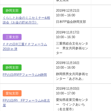
静岡支部
2019年12月21日
10:00～16:00
くらしとお金のミニセミナー&相
日本FP協会静岡支部
談会《お金の貯め方①》
2019年11月17日
三重支部
10:00～16:30
三重県総合文化センタ
ＦＰの日®三重ＦＰフォーラム
ー 男女共同参画セン
2019 in 津
ター
2019年11月16日
静岡支部
10:00～16:00
静岡県男女共同参画セ
FPの日(R)FPフォーラムin静岡
ンター「あざれあ」
2019年11月03日
愛知支部
10:00～17:00
愛知県産業労働センタ
FPの日(R) FPフォーラムin名古
ー ウインクあいち
屋
（名古屋市）