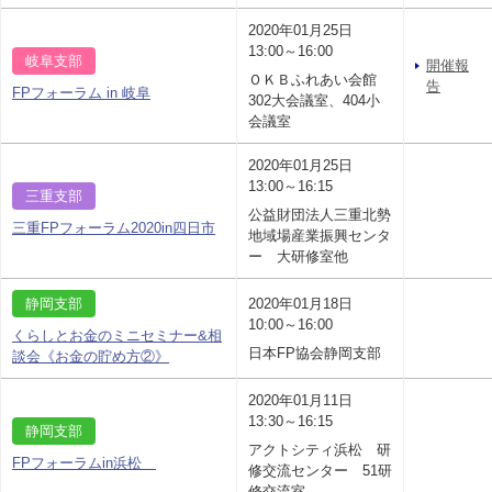
2020年01月25日
13:00～16:00
岐阜支部
開催報
ＯＫＢふれあい会館
告
FPフォーラム in 岐阜
302大会議室、404小
会議室
2020年01月25日
13:00～16:15
三重支部
公益財団法人三重北勢
三重FPフォーラム2020in四日市
地域場産業振興センタ
ー 大研修室他
静岡支部
2020年01月18日
10:00～16:00
くらしとお金のミニセミナー&相
日本FP協会静岡支部
談会《お金の貯め方②》
2020年01月11日
13:30～16:15
静岡支部
アクトシティ浜松 研
FPフォーラムin浜松
修交流センター 51研
修交流室