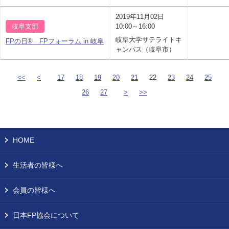
2019年11月02日
岐阜支部
10:00～16:00
岐阜大学サテライトキ
FPの日® FPフォーラム in 岐阜
ャンパス（岐阜市）
<<
<
17
18
19
20
21
22
23
24
25
26
27
>
>>
HOME
生活者の皆様へ
会員の皆様へ
日本FP協会について