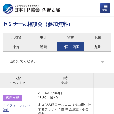
セミナー&相談会（参加無料）
北海道
東北
関東
北陸
東海
近畿
中国・四国
九州
選択してください
支部
日時
イベント名
会場
2022年07月03日
広島支部
13:30～16:40
まなびの館ローズコム（福山市生涯
ＦＰフォーラム in
学習プラザ）４階 中会議室・小会
福山