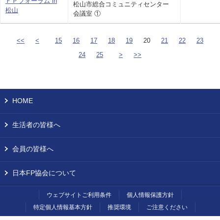
ＦＰフォーラム in
松山市総合コミュニティセンター
松山
会議室 ①
<<
<
15
16
17
18
19
20
21
22
23
24
25
>
>>
HOME
生活者の皆様へ
会員の皆様へ
日本FP協会について
ウェブサイトご利用条件
個人情報保護方針
特定個人情報基本方針
推奨環境
ご注意ください