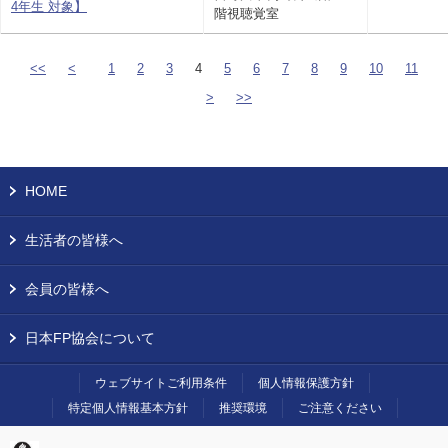
4年生 対象】
階視聴覚室
<<
<
1
2
3
4
5
6
7
8
9
10
11
>
>>
HOME
生活者の皆様へ
会員の皆様へ
日本FP協会について
ウェブサイトご利用条件
個人情報保護方針
特定個人情報基本方針
推奨環境
ご注意ください