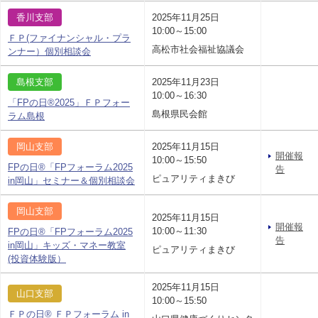
香川支部
2025年11月25日
10:00～15:00
ＦＰ(ファイナンシャル・プラ
高松市社会福祉協議会
ンナー）個別相談会
島根支部
2025年11月23日
10:00～16:30
「FPの日®2025」ＦＰフォー
島根県民会館
ラム島根
岡山支部
2025年11月15日
開催報
10:00～15:50
FPの日®「FPフォーラム2025
告
ピュアリティまきび
in岡山」セミナー＆個別相談会
岡山支部
2025年11月15日
開催報
10:00～11:30
FPの日®「FPフォーラム2025
告
in岡山」キッズ・マネー教室
ピュアリティまきび
(投資体験版）
2025年11月15日
山口支部
10:00～15:50
ＦＰの日® ＦＰフォーラム in