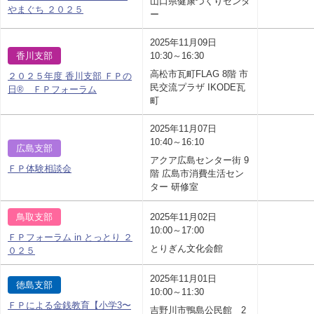
山口県健康づくりセンタ
やまぐち ２０２５
ー
2025年11月09日
香川支部
10:30～16:30
高松市瓦町FLAG 8階 市
２０２５年度 香川支部 ＦＰの
民交流プラザ IKODE瓦
日® ＦＰフォーラム
町
2025年11月07日
10:40～16:10
広島支部
アクア広島センター街 9
ＦＰ体験相談会
階 広島市消費生活セン
ター 研修室
鳥取支部
2025年11月02日
10:00～17:00
ＦＰフォーラム in とっとり ２
とりぎん文化会館
０２５
2025年11月01日
徳島支部
10:00～11:30
ＦＰによる金銭教育【小学3〜
吉野川市鴨島公民館 2