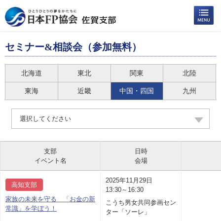
セミナー&相談会（参加無料）
北海道
東北
関東
北陸
東海
近畿
中国・四国
九州
選択してください
支部
日時
イベント名
会場
2025年11月29日
高知支部
13:30～16:30
家族の未来を守る 「お金の新
こうち男女共同参画セン
常識」を学ぼう！
ター「ソーレ」