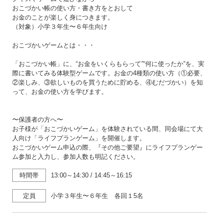
おこづかい帳の使い方・書き方をとおして
お金のことが楽しく身につきます。
（対象）小学３年生〜６年生向け
おこづかいゲームとは・・・
「おこづかい帳」に、“お金をいくらもらって”“何に使ったか”を、実
際に書いてみる体験型ゲームです。お金の4種類の使い方（①必要、
②楽しみ、③欲しいものを買うために貯める、④むだづかい）を知
って、お金の使い方を学びます。
〜保護者の方へ〜
お子様が「おこづかいゲーム」を体験されている間、同会場にて大
人向け「ライフプランゲーム」を開催します。
おこづかいゲーム申込の際、『その他ご要望』にライフプランゲー
ム参加と入力し、参加人数も明記ください。
時間帯
13:00～14:30
/
14:45～16:15
定員
小学３年生〜６年生 各回１5名