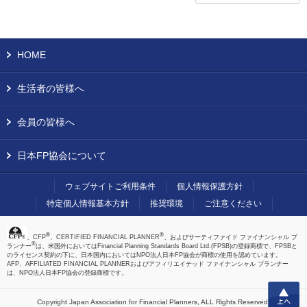
HOME
生活者の皆様へ
会員の皆様へ
日本FP協会について
ウェブサイトご利用条件
個人情報保護方針
特定個人情報基本方針
推奨環境
ご注意ください
®
®
、CFP
、CERTIFIED FINANCIAL PLANNER
、およびサーティファイド ファイナンシャル プ
®
ランナー
は、米国外においてはFinancial Planning Standards Board Ltd.(FPSB)の登録商標で、FPSBと
のライセンス契約の下に、日本国内においてはNPO法人日本FP協会が商標の使用を認めています。
AFP、AFFILIATED FINANCIAL PLANNERおよびアフィリエイテッド ファイナンシャル プランナー
は、NPO法人日本FP協会の登録商標です。
上へ
Copyright Japan Association for Financial Planners,
ALL Rights Reserved.