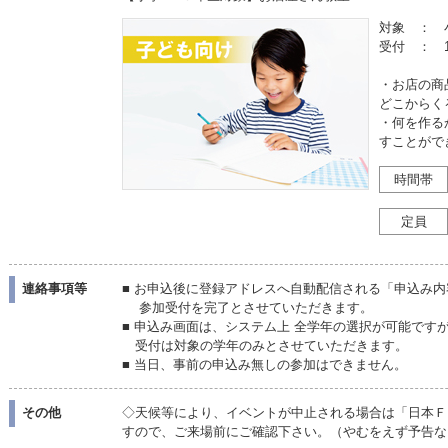
対象 ： 
受付 ： 1
・お店の商
どこからく
・何を作る
すことがで
時間帯
定員
連絡事項等
■ お申込後に登録アドレスへ自動配信される「申込み
参加受付を完了とさせていただきます。
■ 申込み画面は、システム上 全学年の選択が可能です
受付は対象の学年のみとさせていただきます。
■ 当日、事前の申込み無しの参加はできません。
その他
◇天候等により、イベントが中止される場合は「日本Ｆ
すので、ご来場前にご確認下さい。（やむをえず予告な