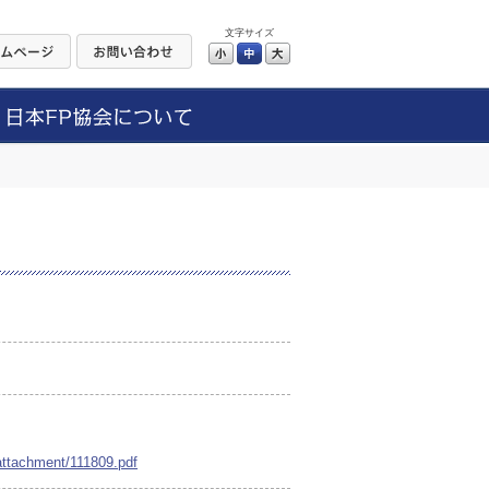
文字サイズ
小
中
大
attachment/111809.pdf