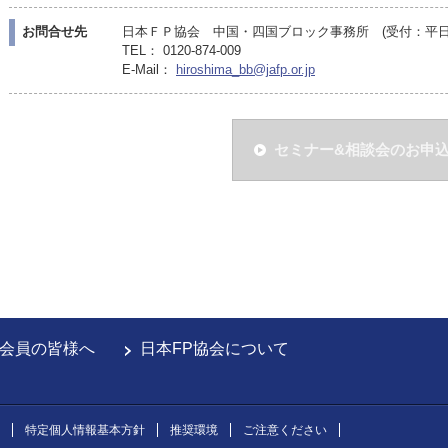
お問合せ先
日本ＦＰ協会 中国・四国ブロック事務所 (受付：平日10:
TEL： 0120-874-009
E-Mail：
hiroshima_bb@jafp.or.jp
セミナー&相談会のお申
会員の皆様へ
日本FP協会について
特定個人情報基本方針
推奨環境
ご注意ください