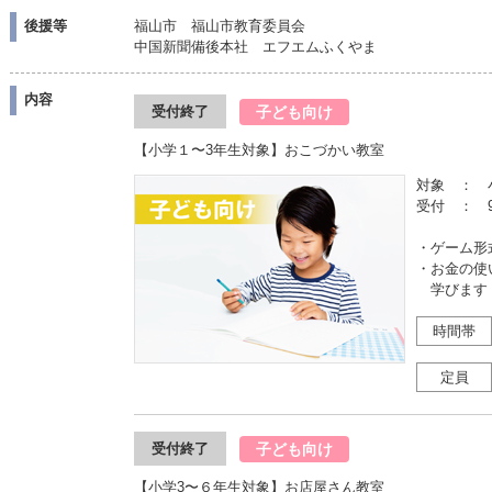
後援等
福山市 福山市教育委員会
中国新聞備後本社 エフエムふくやま
内容
子ども向け
受付終了
【小学１〜3年生対象】おこづかい教室
対象 ： 
受付 ： 
・ゲーム形
・お金の使
学びます
時間帯
定員
子ども向け
受付終了
【小学3〜６年生対象】お店屋さん教室