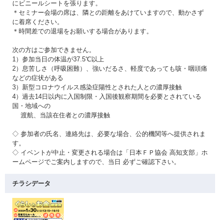
にビニールシートを張ります。
＊セミナー会場の席は、隣との距離をあけていますので、動かさず
に着席ください。
＊時間差での退場をお願いする場合があります。
次の方はご参加できません。
1）参加当日の体温が37.5℃以上
2）息苦しさ（呼吸困難）、強いだるさ、軽度であっても咳・咽頭痛
などの症状がある
3）新型コロナウイルス感染症陽性とされた人との濃厚接触
4）過去14日以内に入国制限・入国後観察期間を必要とされている
国・地域への
渡航、当該在住者との濃厚接触
◇ 参加者の氏名、連絡先は、必要な場合、公的機関等へ提供されま
す。
◇ イベントが中止・変更される場合は「日本ＦＰ協会 高知支部」ホ
ームページでご案内しますので、当日 必ずご確認下さい。
チラシデータ