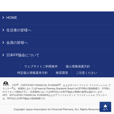
HOME
生活者の皆様へ
会員の皆様へ
日本FP協会について
ウェブサイトご利用条件
個人情報保護方針
特定個人情報基本方針
推奨環境
ご注意ください
®
®
、CFP
、CERTIFIED FINANCIAL PLANNER
、およびサーティファイド ファイナンシャル プ
®
ランナー
は、米国外においてはFinancial Planning Standards Board Ltd.(FPSB)の登録商標で、FPSBと
のライセンス契約の下に、日本国内においてはNPO法人日本FP協会が商標の使用を認めています。
AFP、AFFILIATED FINANCIAL PLANNERおよびアフィリエイテッド ファイナンシャル プランナー
は、NPO法人日本FP協会の登録商標です。
上へ
Copyright Japan Association for Financial Planners,
ALL Rights Reserved.