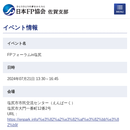
イベント情報
イベント名
FPフォーラムin塩尻
日時
2024年07月21日 13:30～16:45
会場
塩尻市市民交流センター（えんぱーく）
塩尻市大門一番町12番2号
URL：
https://enpark.info/%e3%82%a2%e3%82%af%e3%82%bb%e3%8
2%b9/