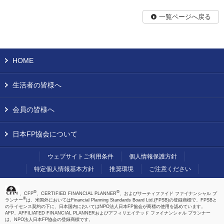
一覧ページへ戻る
HOME
生活者の皆様へ
会員の皆様へ
日本FP協会について
ウェブサイトご利用条件
個人情報保護方針
特定個人情報基本方針
推奨環境
ご注意ください
®
®
、CFP
、CERTIFIED FINANCIAL PLANNER
、およびサーティファイド ファイナンシャル プ
®
ランナー
は、米国外においてはFinancial Planning Standards Board Ltd.(FPSB)の登録商標で、FPSBと
のライセンス契約の下に、日本国内においてはNPO法人日本FP協会が商標の使用を認めています。
AFP、AFFILIATED FINANCIAL PLANNERおよびアフィリエイテッド ファイナンシャル プランナー
は、NPO法人日本FP協会の登録商標です。