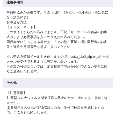
連絡事項等
事前申込みが必要です。※受付期間 1月23日〜2月26日（※定員に
なり次第締切）
お申込み方法
【インターネット】
このサイトからお申込みできます。下記「セミナー＆相談会のお申
込み」より必要事項を入力のうえお申込みください。
同行者がいらっしゃる場合は、「その他ご要望」欄に同行者のお名
前・連絡先電話番号を必ずご入力ください。
※お申込み確認メールを送信しますので、ooita_bb@jafp.or.jpからの
メールを受信できるように設定をお願いします。
※参加の可否については、定員超過で申込受付ができない場合に限
りご連絡いたします。
その他
【注意事項】
1. 新型コロナウイルス感染症拡大防止のため、次の方はご参加でき
ません。
(1)参加当日の体温が37.5℃以上の方。受付で検温を実施しますの
で、ご協力をお願いします。