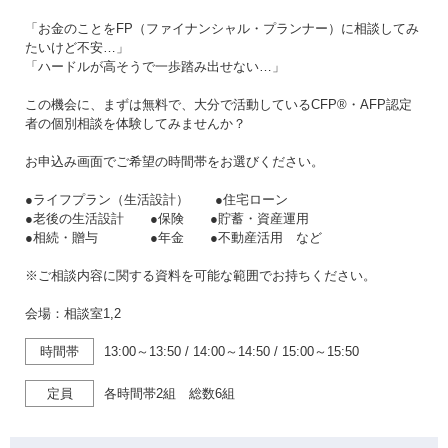
「お金のことをFP（ファイナンシャル・プランナー）に相談してみ
たいけど不安…」
「ハードルが高そうで一歩踏み出せない…」
この機会に、まずは無料で、大分で活動しているCFP®・AFP認定
者の個別相談を体験してみませんか？
お申込み画面でご希望の時間帯をお選びください。
●ライフプラン（生活設計） ●住宅ローン
●老後の生活設計 ●保険 ●貯蓄・資産運用
●相続・贈与 ●年金 ●不動産活用 など
※ご相談内容に関する資料を可能な範囲でお持ちください。
会場：相談室1,2
時間帯
13:00～13:50
/
14:00～14:50
/
15:00～15:50
定員
各時間帯2組 総数6組