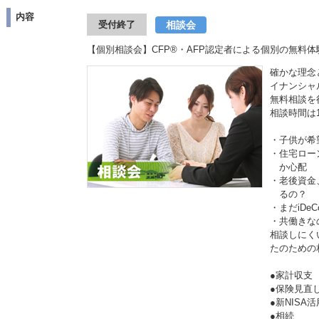
内容
相談会
受付終了
【個別相談会】CFP®・AFP認定者による個別の無料体
確かな理念
イナンシャ
無料相談を
相談時間は
・子供が希
・住宅ロー
か心配
・老後資金
るの？
・まだiDe
・共働き
相談しにく
たのための
●家計収支
●保険見
●新NISA
●相続