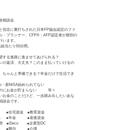
験相談会
と信念に裏打ちされた日本FP協会認定のファ
ル・プランナー、CFP®・AFP認定者が個別の
行います。
1組当たり50分間。
望する進路に進ませてあげられる？
ンの返済、大丈夫？このまま払っていけるの
、ちゃんと準備できる？年金だけで生活でき
Co・新NISA始められてない
なのにお金が貯まらない 等々
いお金のことだけど、一歩踏み出したいあな
相談会です。
 ●住宅資金 ●教育資金
直し ●年金 ●老後資金
活用 ●iDeco ●企業型DC
 ●贈与 ●介護