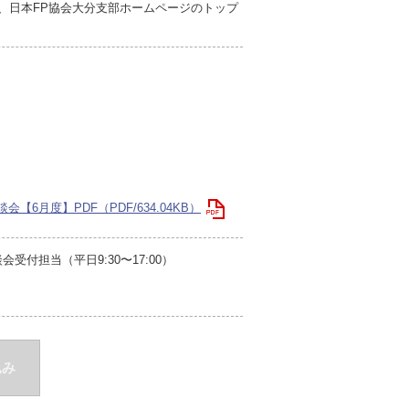
、日本FP協会大分支部ホームページのトップ
月度】PDF（PDF/634.04KB）
付担当（平日9:30〜17:00）
込み