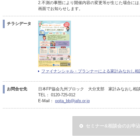
2.不測の事態により開催内容の変更等が生じた場合には
画面でお知らせします。
チラシデータ
ファイナンシャル・プランナーによる家計みなおし相談会【6
お問合せ先
日本FP協会九州ブロック 大分支部 家計みなおし相談会受
TEL： 0120-725-012
E-Mail：
ooita_bb@jafp.or.jp
セミナー&相談会のお申