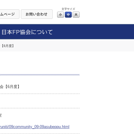
文字サイズ
小
中
大
【6月度】
会【6月度】
室
myuniti/09community_09-09asubeppu.html