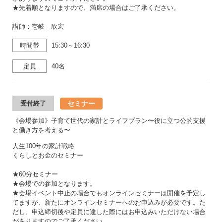
★先着順となりますので、満席の場合はご了承ください。
講師：壱岐 欣宏
時間帯
15:30～16:30
定員
40名
セミナー
受付終了
《会場参加》子育て世代の家計とライフプラン〜役に立つ公的支援
と働き方を考える〜
人生100年の家計戦略
くらしとお金のセミナー
★60分セミナー
★会場での参加となります。
★会場イベント中止の場合でもオンラインセミナーは開催を予定し
てますが、新たにオンラインセミナーへのお申込みが必要です。た
だし、申込締切後や定員に達した際にはお申込みいただけない場合
がありますのでご了承ください。