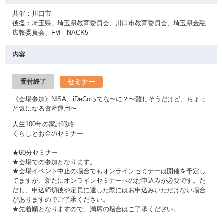
共催：川口市
後援：埼玉県、埼玉県教育委員会、川口市教育委員会、埼玉県金融
広報委員会、FM NACK5
内容
セミナー
受付終了
《会場参加》NISA、iDeCoってな〜に？〜難しそうだけど、ちょっ
と気になる資産運用〜
人生100年の家計戦略
くらしとお金のセミナー
★60分セミナー
★会場での参加となります。
★会場イベント中止の場合でもオンラインセミナーは開催を予定し
てますが、新たにオンラインセミナーへのお申込みが必要です。た
だし、申込締切後や定員に達した際にはお申込みいただけない場合
がありますのでご了承ください。
★先着順となりますので、満席の場合はご了承ください。