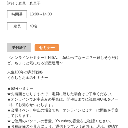
講師：岩見 真里子
時間帯
13:00～14:00
定員
40名
セミナー
受付終了
《オンラインセミナー》NISA、iDeCoってな〜に？〜難しそうだけ
ど、ちょっと気になる資産運用〜
人生100年の家計戦略
くらしとお金のセミナー
★60分セミナー
★先着順となりますので、定員に達した場合はご了承ください。
★オンラインでお申込みの場合は、開催日までに視聴用URLをメー
ルにてお知らせいたします。
★会場イベント中止の場合でも、オンラインセミナーは開催を予定
しております。
★ご使用のパソコンの音量、Youtubeの音量をご確認ください。
★各種設備の不具合により、通信トラブル（途切れ、遅れ、視聴で