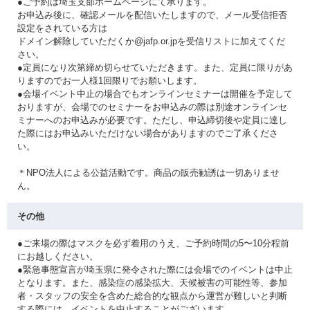
●ご予約は埼玉支部ホームページにて承ります。
お申込み後に、確認メールを配信いたしますので、メール受信拒否
設定をされている方は
ドメイン解除していただくか@jafp.or.jpを受信リストに加えてくだ
さい。
●定員になり次第締め切らせていただきます。また、定員に限りがあ
りますのでお一人様1回限りでお願いします。
●会場イベント中止の場合でもオンラインセミナーは開催を予定して
おりますが、会場でのセミナーをお申込みの際は別途オンラインセ
ミナーへのお申込みが必要です。ただし、申込締切後や定員に達し
た際にはお申込みいただけない場合がありますのでご了承くださ
い。
＊NPO法人による公益活動です。商品の販売勧誘は一切ありませ
ん。
その他
●ご来場の際はマスクを必ず着用のうえ、ご予約時間の5〜10分程前
にお越しください。
●緊急事態宣言が埼玉県に発令された際には会場でのイベントは中止
となります。また、感染症の感染拡大、天候被害の可能性等、参加
者・スタッフの安全を含めた総合的な観点から運営が難しいと判断
する際には、イベントを中止することがございます。