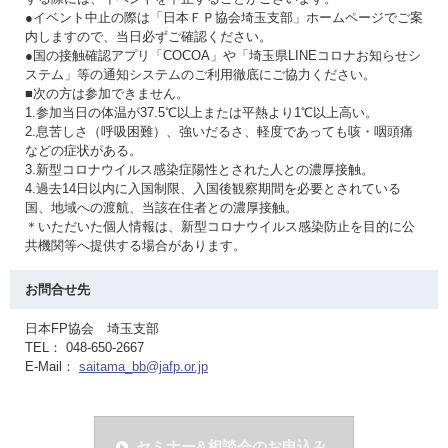
●イベント中止の際は「日本ＦＰ協会埼玉支部」ホームページでご案
内しますので、当日必ずご確認ください。
●国の接触確認アプリ「COCOA」や「埼玉県LINEコロナお知らせシ
ステム」等の通知システムのご利用徹底にご協力ください。
■次の方は参加できません。
1.参加当日の体温が37.5℃以上または平熱より1℃以上高い。
2.息苦しさ（呼吸困難）、強いだるさ、軽度であっても咳・咽頭痛
などの症状がある。
3.新型コロナウイルス感染症陽性とされた人との濃厚接触。
4.過去14日以内に入国制限、入国後観察期間を必要とされている
国、地域への渡航、当該在住者との濃厚接触。
＊いただいた個人情報は、新型コロナウイルス感染防止を目的に公
共機関等へ提供する場合があります。
お問合せ先
日本FP協会 埼玉支部
TEL： 048-650-2667
E-Mail：
saitama_bb@jafp.or.jp
セミナー&相談会のお申込み