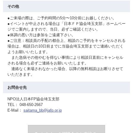
その他
●ご来場の際は、ご予約時間の5分〜10分前にお越しください。
●イベントが中止される場合は「日本ＦＰ協会埼玉支部」ホームペー
ジでご案内しますので、当日、必ずご確認ください。
●体調の悪い方は参加をご遠慮下さい。
●ご注意：相談員の手配の都合上、相談のご予約をキャンセルされる
場合は、相談日の10日前までに当協会埼玉支部までご連絡いただく
ようお願いいたします。
また急病その他やむを得ない事情により相談日直前にキャンセル
される場合も必ずご連絡をお願いいたします。
連絡なく来場されなかった場合、以降の無料相談はお断りさせて
いただきます。
お問合せ先
NPO法人日本FP協会埼玉支部
TEL： 048-650-2667
E-Mail：
saitama_bb@jafp.or.jp