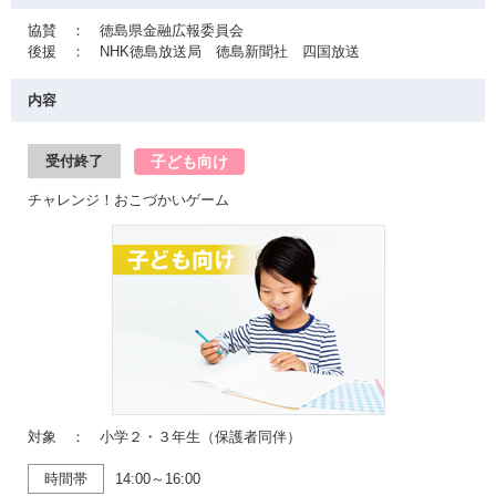
協賛 ： 徳島県金融広報委員会
後援 ： NHK徳島放送局 徳島新聞社 四国放送
内容
子ども向け
受付終了
チャレンジ！おこづかいゲーム
対象 ： 小学２・３年生（保護者同伴）
時間帯
14:00～16:00