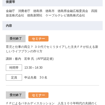
後援等
金融庁 消費者庁 徳島県 徳島市 徳島県金融広報委員会 四国
放送株式会社 徳島新聞社 ケーブルテレビ徳島株式会社
内容
セミナー
受付終了
育児と仕事の両立？ ３０代でセミリタイアした主夫ＦＰが伝える新
しいライフプランの作り方
講師：薮内 宏幸 氏（AFP認定者)
時間帯
13:30～14:30
定員
申込先着 3０名
セミナー
受付終了
ＦＰによるパネルディスカッション 人生１００年時代の夫婦のく