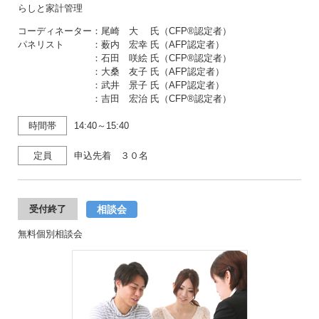
らしと家計管理
コーディネーター：尾崎 大 氏（CFP®認定者）
パネリスト ：薮内 宏幸 氏（AFP認定者）
：石田 咲絵 氏（CFP®認定者）
：大桑 友子 氏（AFP認定者）
：武井 景子 氏（AFP認定者）
：吉田 宏治 氏（CFP®認定者）
時間帯
14:40～15:40
定員
申込先着 ３０名
相談会
受付終了
無料個別相談会