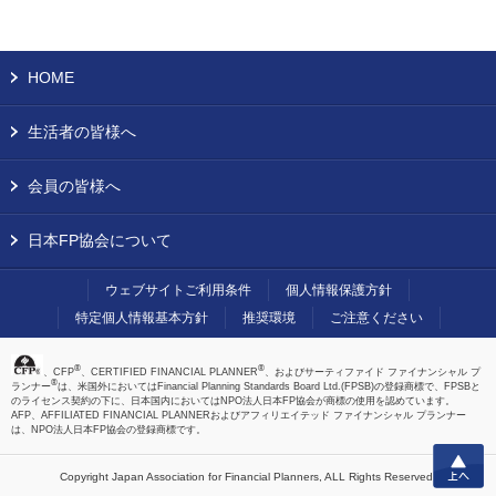
HOME
生活者の皆様へ
会員の皆様へ
日本FP協会について
ウェブサイトご利用条件
個人情報保護方針
特定個人情報基本方針
推奨環境
ご注意ください
®
®
、CFP
、CERTIFIED FINANCIAL PLANNER
、およびサーティファイド ファイナンシャル プ
®
ランナー
は、米国外においてはFinancial Planning Standards Board Ltd.(FPSB)の登録商標で、FPSBと
のライセンス契約の下に、日本国内においてはNPO法人日本FP協会が商標の使用を認めています。
AFP、AFFILIATED FINANCIAL PLANNERおよびアフィリエイテッド ファイナンシャル プランナー
は、NPO法人日本FP協会の登録商標です。
上へ
Copyright Japan Association for Financial Planners,
ALL Rights Reserved.