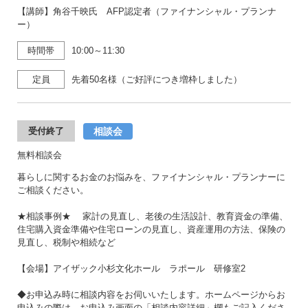
【講師】角谷千映氏 AFP認定者（ファイナンシャル・プランナ
ー）
時間帯
10:00～11:30
定員
先着50名様（ご好評につき増枠しました）
相談会
受付終了
無料相談会
暮らしに関するお金のお悩みを、ファイナンシャル・プランナーに
ご相談ください。
★相談事例★ 家計の見直し、老後の生活設計、教育資金の準備、
住宅購入資金準備や住宅ローンの見直し、資産運用の方法、保険の
見直し、税制や相続など
【会場】アイザック小杉文化ホール ラポール 研修室2
◆お申込み時に相談内容をお伺いいたします。ホームページからお
申込みの際は、お申込み画面の「相談内容詳細」欄もご記入くださ