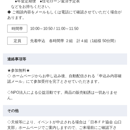
●年金定期便 ●住宅ローン返済予定表
などをお持ちください。
◆ ご相談内容をメールもしくは電話にて確認させていただく場合が
あります。
時間帯
10:00～10:50
/
11:00～11:50
定員
先着申込 各時間帯 ２組 計４組（1組様 50分間）
連絡事項等
★参加無料★
◇ ホームページからお申し込み後、自動配信される「申込み内容確
認メール」にて参加受付を完了とさせていただきます。
◇NPO法人による公益活動です。商品の販売勧誘は一切ありませ
ん。
その他
◇天候等により、イベントが中止される場合は「日本ＦＰ協会 山口
支部」ホームページでご案内しますので、ご来場前にご確認下さ