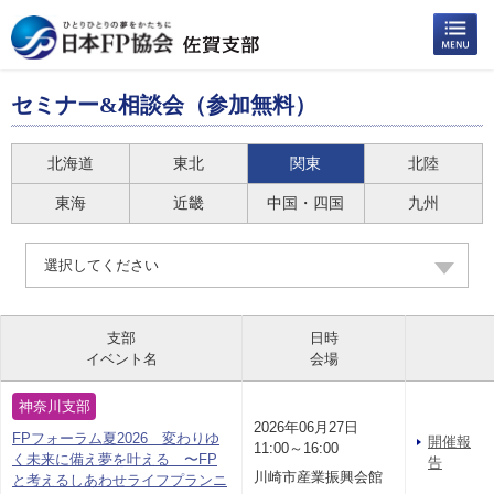
セミナー&相談会（参加無料）
北海道
東北
関東
北陸
東海
近畿
中国・四国
九州
選択してください
支部
日時
イベント名
会場
神奈川支部
2026年06月27日
FPフォーラム夏2026 変わりゆ
開催報
11:00～16:00
く未来に備え夢を叶える 〜FP
告
川崎市産業振興会館
と考えるしあわせライフプランニ