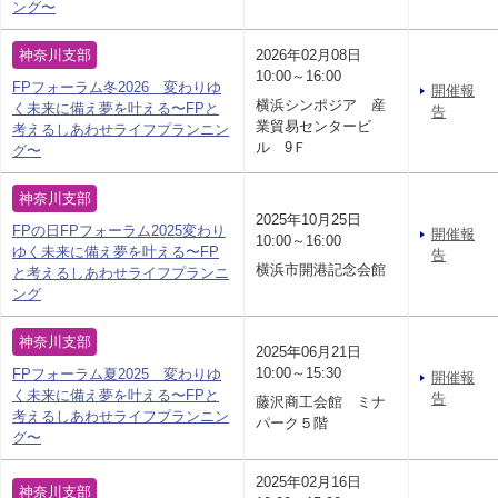
ング〜
神奈川支部
2026年02月08日
10:00～16:00
FPフォーラム冬2026 変わりゆ
開催報
横浜シンポジア 産
く未来に備え夢を叶える〜FPと
告
業貿易センタービ
考えるしあわせライフプランニン
ル 9Ｆ
グ〜
神奈川支部
2025年10月25日
FPの日FPフォーラム2025変わり
開催報
10:00～16:00
ゆく未来に備え夢を叶える〜FP
告
横浜市開港記念会館
と考えるしあわせライフプランニ
ング
神奈川支部
2025年06月21日
10:00～15:30
FPフォーラム夏2025 変わりゆ
開催報
く未来に備え夢を叶える〜FPと
告
藤沢商工会館 ミナ
考えるしあわせライフプランニン
パーク５階
グ〜
2025年02月16日
神奈川支部