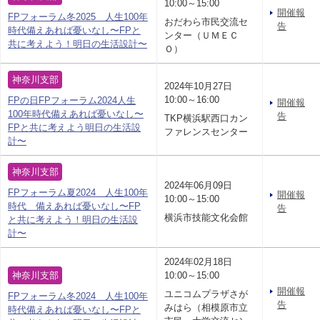
10:00～15:00
開催報
FPフォーラム冬2025 人生100年
おだわら市民交流セ
告
時代備えあれば憂いなし〜FPと
ンター（ＵＭＥＣ
共に考えよう！明日の生活設計〜
Ｏ）
神奈川支部
2024年10月27日
10:00～16:00
FPの日FPフォーラム2024人生
開催報
100年時代備えあれば憂いなし〜
告
TKP横浜駅西口カン
FPと共に考えよう明日の生活設
ファレンスセンター
計〜
神奈川支部
2024年06月09日
FPフォーラム夏2024 人生100年
開催報
10:00～15:00
時代 備えあれば憂いなし〜FP
告
横浜市技能文化会館
と共に考えよう！明日の生活設
計〜
2024年02月18日
神奈川支部
10:00～15:00
開催報
ユニコムプラザさが
FPフォーラム冬2024 人生100年
告
みはら（相模原市立
時代備えあれば憂いなし〜FPと