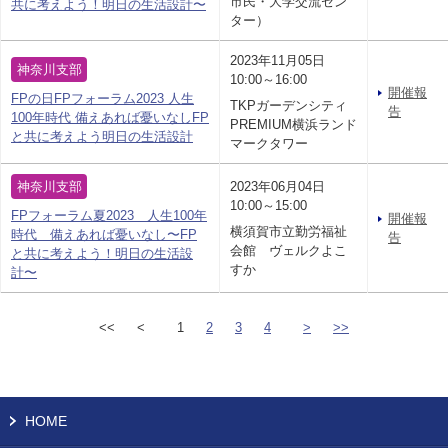
市民・大学交流セン
共に考えよう！明日の生活設計〜
ター）
2023年11月05日
神奈川支部
10:00～16:00
開催報
FPの日FPフォーラム2023 人生
TKPガーデンシティ
告
100年時代 備えあれば憂いなしFP
PREMIUM横浜ランド
と共に考えよう明日の生活設計
マークタワー
神奈川支部
2023年06月04日
10:00～15:00
FPフォーラム夏2023 人生100年
開催報
横須賀市立勤労福祉
時代 備えあれば憂いなし〜FP
告
会館 ヴェルクよこ
と共に考えよう！明日の生活設
すか
計〜
<<
<
1
2
3
4
>
>>
HOME