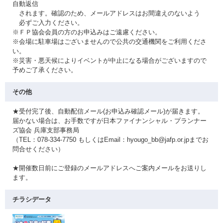
自動返信
されます。確認のため、メールアドレスはお間違えのないよう
必ずご入力ください。
※ＦＰ協会会員の方のお申込みはご遠慮ください。
※会場に駐車場はございませんので公共の交通機関をご利用くださ
い。
※災害・悪天候によりイベントが中止になる場合がございますので
予めご了承ください。
その他
★受付完了後、自動配信メール(お申込み確認メール)が届きます。
届かない場合は、お手数ですが日本ファイナンシャル・プランナー
ズ協会 兵庫支部事務局
（TEL：078-334-7750 もしくはEmail：hyougo_bb@jafp.or.jpまでお
問合せください）
★開催数日前にご登録のメールアドレスへご案内メールをお送りし
ます。
チラシデータ