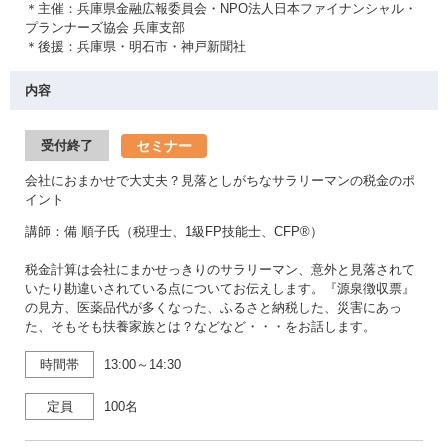
＊主催：兵庫県金融広報委員会・NPO法人日本ファイナンシャル・
プランナーズ協会 兵庫支部
＊後援：兵庫県・明石市・神戸新聞社
内容
セミナー
受付終了
会社におまかせで大丈夫？見落としがちなサラリーマンの税金のポ
イント
講師：備 順子氏（税理士、1級FP技能士、CFP®）
税金計算は会社にまかせっきりのサラリーマン、意外と見落されて
いたり勘違いされている点についてお伝えします。『源泉徴収票』
の見方、医薬品代が多くなった、ふるさと納税した、災害にあっ
た、そもそも扶養家族とは？などなど・・・をお話します。
時間帯
13:00～14:30
定員
100名