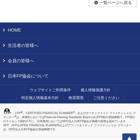
一覧ページへ戻る
HOME
生活者の皆様へ
会員の皆様へ
日本FP協会について
ウェブサイトご利用条件
個人情報保護方針
特定個人情報基本方針
推奨環境
ご注意ください
®
®
、CFP
、CERTIFIED FINANCIAL PLANNER
、およびサーティファイド ファイナンシャル プ
®
ランナー
は、米国外においてはFinancial Planning Standards Board Ltd.(FPSB)の登録商標で、FPSBと
のライセンス契約の下に、日本国内においてはNPO法人日本FP協会が商標の使用を認めています。
AFP、AFFILIATED FINANCIAL PLANNERおよびアフィリエイテッド ファイナンシャル プランナー
は、NPO法人日本FP協会の登録商標です。
上へ