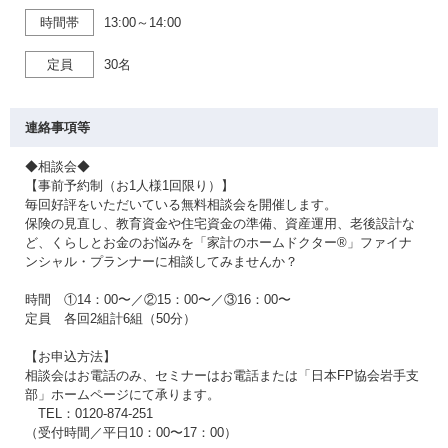
時間帯
13:00～14:00
定員
30名
連絡事項等
◆相談会◆
【事前予約制（お1人様1回限り）】
毎回好評をいただいている無料相談会を開催します。
保険の見直し、教育資金や住宅資金の準備、資産運用、老後設計な
ど、くらしとお金のお悩みを「家計のホームドクター®」ファイナ
ンシャル・プランナーに相談してみませんか？
時間 ①14：00〜／②15：00〜／③16：00〜
定員 各回2組計6組（50分）
【お申込方法】
相談会はお電話のみ、セミナーはお電話または「日本FP協会岩手支
部」ホームページにて承ります。
TEL：0120-874-251
（受付時間／平日10：00〜17：00）