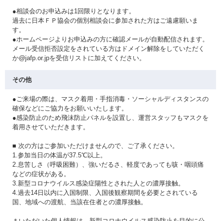
●相談会のお申込みは1回限りとなります。
過去に日本ＦＰ協会の個別相談会に参加された方はご遠慮願いま
す。
●ホームページよりお申込みの方に確認メールが自動配信されます。
メール受信拒否設定をされている方はドメイン解除をしていただく
か@jafp.or.jpを受信リストに加えてください。
その他
●ご来場の際は、マスク着用・手指消毒・ソーシャルディスタンスの
確保などにご協力をお願いいたします。
●感染防止のため飛沫防止パネルを設置し、運営スタッフもマスクを
着用させていただきます。
■ 次の方はご参加いただけませんので、ご了承ください。
1.参加当日の体温が37.5℃以上。
2.息苦しさ（呼吸困難）、強いだるさ、軽度であっても咳・咽頭痛
などの症状がある。
3.新型コロナウイルス感染症陽性とされた人との濃厚接触。
4.過去14日以内に入国制限、入国後観察期間を必要とされている
国、地域への渡航、当該在住者との濃厚接触。
＊いただいた個人情報は、新型コロナウイルス感染防止を目的に公