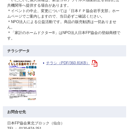
共機関等へ提供する場合があります。
＊イベントの中止、変更については「日本ＦＰ協会岩手支部」ホー
ムページでご案内しますので、当日必ずご確認ください。
＊NPO法人による公益活動です。商品の販売勧誘は一切ありませ
ん。
＊「家計のホームドクター®」はNPO法人日本FP協会の登録商標で
す。
チラシデータ
チラシ（PDF/360.81KB）
お問合せ先
日本FP協会東北ブロック（仙台）
TEL： 0120-874-251