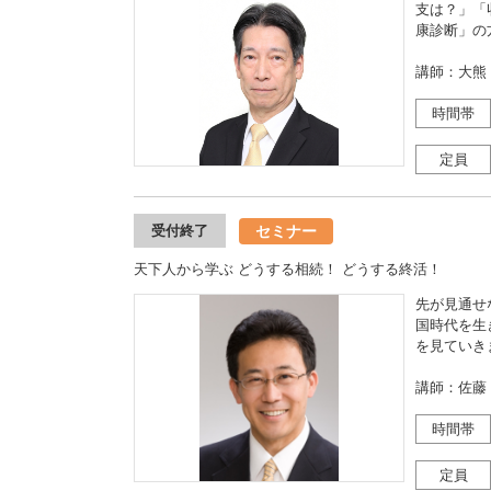
支は？」「
康診断」の
講師：大熊
時間帯
定員
セミナー
受付終了
天下人から学ぶ どうする相続！ どうする終活！
先が見通せ
国時代を生
を見ていき
講師：佐藤
時間帯
定員