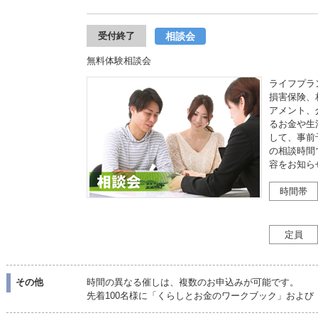
相談会
受付終了
無料体験相談会
ライフプラ
損害保険、
アメント、
るお金や生
して、事前
の相談時間
容をお知ら
時間帯
定員
その他
時間の異なる催しは、複数のお申込みが可能です。
先着100名様に「くらしとお金のワークブック」およ