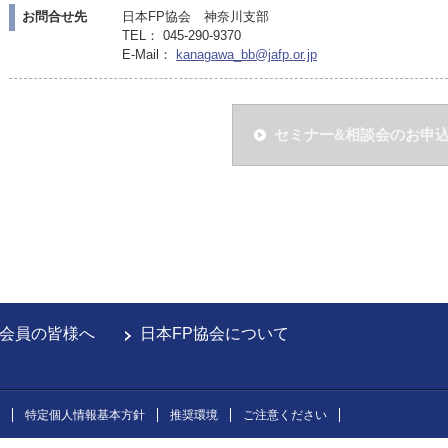
お問合せ先
日本FP協会 神奈川支部
TEL： 045-290-9370
E-Mail：
kanagawa_bb@jafp.or.jp
セミナー&相談会のお申
会員の皆様へ
日本FP協会について
特定個人情報基本方針
推奨環境
ご注意ください