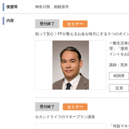
後援等
神奈川県、相模原市
内容
セミナー
受付終了
知って安心！FPが教えるお金を味方にする５つのポイ
一般生活者
理」「運用
イントをお
講師：荒井
時間帯
定員
セミナー
受付終了
セカンドライフのマネープラン講座
「何故マネ