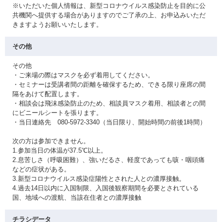
※いただいた個人情報は、新型コロナウイルス感染防止を目的に公
共機関へ提供する場合がありますのでご了承の上、お申込みいただ
きますようお願いいたします。
その他
その他
・ご来場の際はマスクを必ず着用してください。
・セミナーは受講者間の距離を確保するため、できる限り座席の間
隔をあけて配置します。
・相談会は飛沫感染防止のため、相談員マスク着用、相談者との間
にビニールシートを張ります。
・当日連絡先 080-5972-3340（当日限り、開始時間の前後1時間）
次の方は参加できません。
1.参加当日の体温が37.5℃以上。
2.息苦しさ（呼吸困難）、強いだるさ、軽度であっても咳・咽頭痛
などの症状がある。
3.新型コロナウイルス感染症陽性とされた人との濃厚接触。
4.過去14日以内に入国制限、入国後観察期間を必要とされている
国、地域への渡航、当該在住者との濃厚接触
チラシデータ