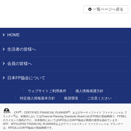
一覧ページへ戻る
HOME
生活者の皆様へ
会員の皆様へ
日本FP協会について
ウェブサイトご利用条件
個人情報保護方針
特定個人情報基本方針
推奨環境
ご注意ください
®
®
、CFP
、CERTIFIED FINANCIAL PLANNER
、およびサーティファイド ファイナンシャル プ
®
ランナー
は、米国外においてはFinancial Planning Standards Board Ltd.(FPSB)の登録商標で、FPSBと
のライセンス契約の下に、日本国内においてはNPO法人日本FP協会が商標の使用を認めています。
AFP、AFFILIATED FINANCIAL PLANNERおよびアフィリエイテッド ファイナンシャル プランナー
は、NPO法人日本FP協会の登録商標です。